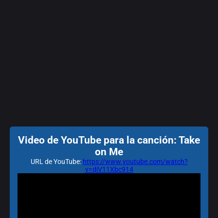
Video de YouTube para la canción: Take
on Me
URL de YouTube:
https://www.youtube.com/watch?
v=djV11Xbc914