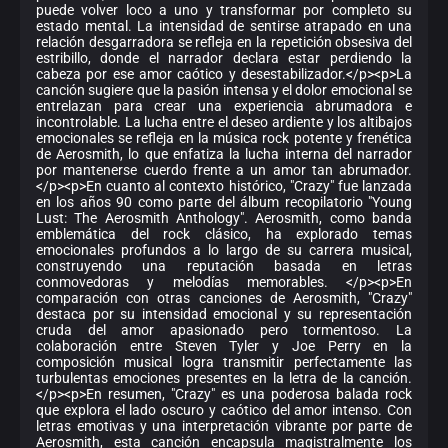
puede volver loco a uno y transformar por completo su
estado mental. La intensidad de sentirse atrapado en una
relación desgarradora se refleja en la repetición obsesiva del
estribillo, donde el narrador declara estar perdiendo la
cabeza por ese amor caótico y desestabilizador.</p><p>La
canción sugiere que la pasión intensa y el dolor emocional se
entrelazan para crear una experiencia abrumadora e
incontrolable. La lucha entre el deseo ardiente y los altibajos
emocionales se refleja en la música rock potente y frenética
de Aerosmith, lo que enfatiza la lucha interna del narrador
por mantenerse cuerdo frente a un amor tan abrumador.
</p><p>En cuanto al contexto histórico, "Crazy" fue lanzada
en los años 90 como parte del álbum recopilatorio "Young
Lust: The Aerosmith Anthology". Aerosmith, como banda
emblemática del rock clásico, ha explorado temas
emocionales profundos a lo largo de su carrera musical,
construyendo una reputación basada en letras
conmovedoras y melodías memorables. </p><p>En
comparación con otras canciones de Aerosmith, "Crazy"
destaca por su intensidad emocional y su representación
cruda del amor apasionado pero tormentoso. La
colaboración entre Steven Tyler y Joe Perry en la
composición musical logra transmitir perfectamente las
turbulentas emociones presentes en la letra de la canción.
</p><p>En resumen, "Crazy" es una poderosa balada rock
que explora el lado oscuro y caótico del amor intenso. Con
letras emotivas y una interpretación vibrante por parte de
Aerosmith, esta canción encapsula magistralmente los