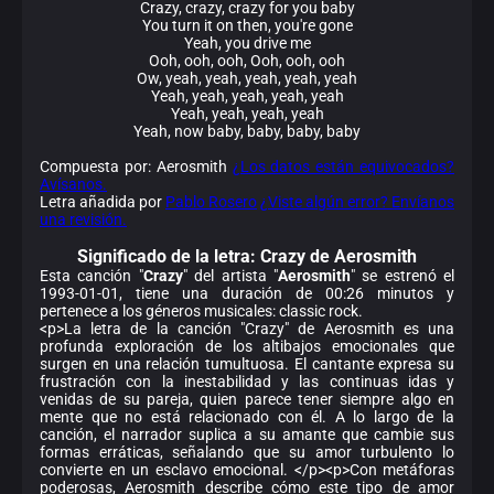
Crazy, crazy, crazy for you baby
You turn it on then, you're gone
Yeah, you drive me
Ooh, ooh, ooh, Ooh, ooh, ooh
Ow, yeah, yeah, yeah, yeah, yeah
Yeah, yeah, yeah, yeah, yeah
Yeah, yeah, yeah, yeah
Yeah, now baby, baby, baby, baby
Compuesta por: Aerosmith
¿Los datos están equivocados?
Avísanos.
Letra añadida por
Pablo Rosero
¿Viste algún error? Envíanos
una revisión.
Significado de la
letra: Crazy de Aerosmith
Esta canción "
Crazy
" del artista "
Aerosmith
" se estrenó el
1993-01-01, tiene una duración de 00:26 minutos y
pertenece a los géneros musicales: classic rock.
<p>La letra de la canción "Crazy" de Aerosmith es una
profunda exploración de los altibajos emocionales que
surgen en una relación tumultuosa. El cantante expresa su
frustración con la inestabilidad y las continuas idas y
venidas de su pareja, quien parece tener siempre algo en
mente que no está relacionado con él. A lo largo de la
canción, el narrador suplica a su amante que cambie sus
formas erráticas, señalando que su amor turbulento lo
convierte en un esclavo emocional. </p><p>Con metáforas
poderosas, Aerosmith describe cómo este tipo de amor