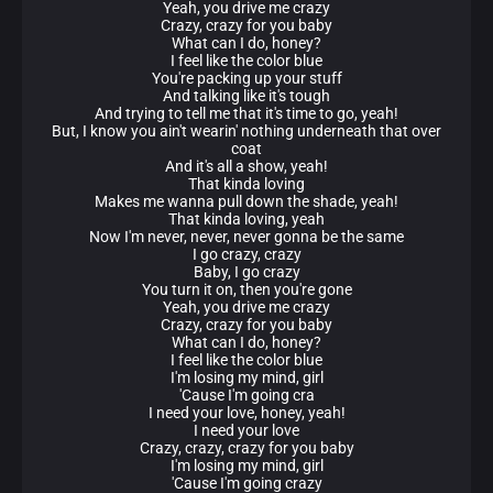
Yeah, you drive me crazy
Crazy, crazy for you baby
What can I do, honey?
I feel like the color blue
You're packing up your stuff
And talking like it's tough
And trying to tell me that it's time to go, yeah!
But, I know you ain't wearin' nothing underneath that over
coat
And it's all a show, yeah!
That kinda loving
Makes me wanna pull down the shade, yeah!
That kinda loving, yeah
Now I'm never, never, never gonna be the same
I go crazy, crazy
Baby, I go crazy
You turn it on, then you're gone
Yeah, you drive me crazy
Crazy, crazy for you baby
What can I do, honey?
I feel like the color blue
I'm losing my mind, girl
'Cause I'm going cra
I need your love, honey, yeah!
I need your love
Crazy, crazy, crazy for you baby
I'm losing my mind, girl
'Cause I'm going crazy