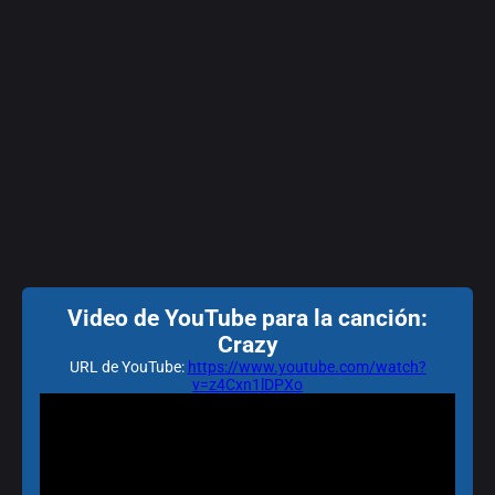
Video de YouTube para la canción:
Crazy
URL de YouTube:
https://www.youtube.com/watch?
v=z4Cxn1lDPXo