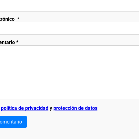
trónico
*
entario
*
a
política de privacidad
y
protección de datos
comentario