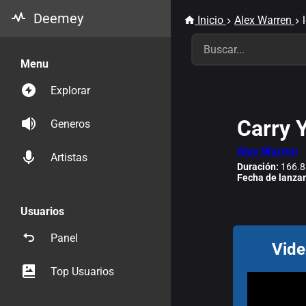
Deemey
Inicio
Alex Warren
Menu
Explorar
Carry 
Generos
Alex Warren
Artistas
Duración:
166.8
Fecha de lanza
Usuarios
Panel
Vide
Top Usuarios