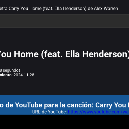
letra Carry You Home (feat. Ella Henderson) de Alex Warren
You Home (feat. Ella Henderson
8 segundos
miento:
2024-11-28
o de YouTube para la canción: Carry You 
URL de YouTube:
https://www.youtube.com/wa