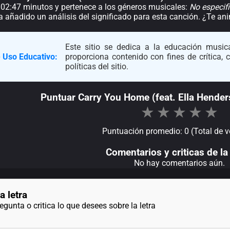
 02:47 minutos y pertenece a los géneros musicales:
No especif
a añadido un análisis del significado para esta canción. ¿Te a
Este sitio se dedica a la educación musica
 Uso Educativo:
proporciona contenido con fines de crítica,
políticas del sitio.
Puntuar Carry You Home (feat. Ella Hende
★
★
★
★
★
Puntuación promedio: 0 (Total de v
Comentarios y criticas de la 
No hay comentarios aún.
a letra
gunta o critica lo que desees sobre la letra