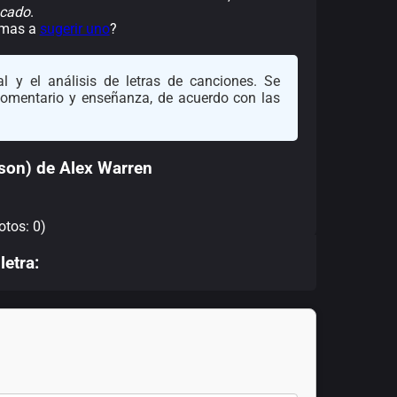
icado
.
nimas a
sugerir uno
?
l y el análisis de letras de canciones. Se
 comentario y enseñanza, de acuerdo con las
rson) de Alex Warren
otos: 0)
letra: