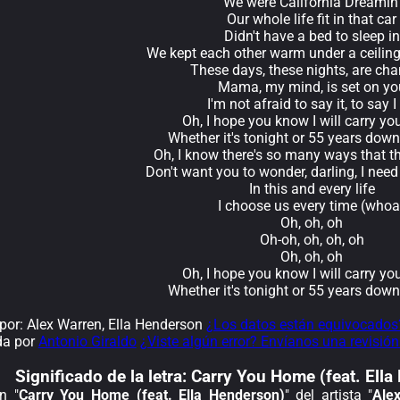
We were California Dreamin'
Our whole life fit in that car
Didn't have a bed to sleep in
We kept each other warm under a ceiling 
These days, these nights, are ch
Mama, my mind, is set on yo
I'm not afraid to say it, to say I
Oh, I hope you know I will carry y
Whether it's tonight or 55 years down
Oh, I know there's so many ways that t
Don't want you to wonder, darling, I nee
In this and every life
I choose us every time (whoa
Oh, oh, oh
Oh-oh, oh, oh, oh
Oh, oh, oh
Oh, I hope you know I will carry y
Whether it's tonight or 55 years down
or: Alex Warren, Ella Henderson
¿Los datos están equivocados
da por
Antonio Giraldo
¿Viste algún error? Envíanos una revisión
Significado de la
letra: Carry You Home (feat. Ell
n "
Carry You Home (feat. Ella Henderson)
" del artista "
Ale