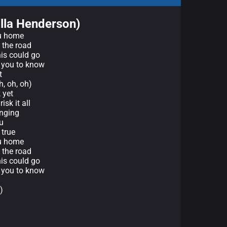
Ella Henderson)
ou home
 the road
his could go
d you to know
t
, oh, oh)
 yet
isk it all
anging
u
 true
ou home
 the road
his could go
d you to know
)