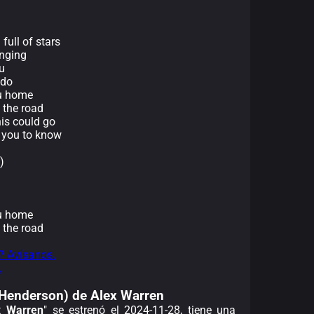
full of stars
anging
u
 do
ou home
 the road
his could go
d you to know
)
ou home
 the road
? Avísanos.
.
a Henderson) de Alex Warren
x Warren
" se estrenó el 2024-11-28, tiene una