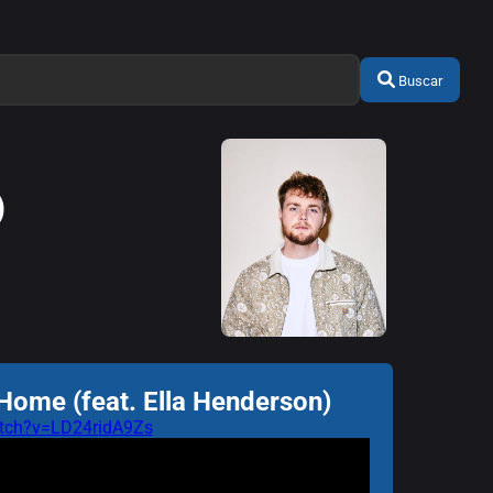
Buscar
)
Home (feat. Ella Henderson)
tch?v=LD24ridA9Zs