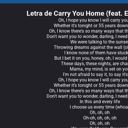
Letra de Carry You Home (feat. 
Oh, I hope you know I will carry y
Whether it's tonight or 55 years down
Oh, I know there's so many ways that t
Don't want you to wonder, darling, I nee
We were talking to the sunse
Throwing dreams against the wall (oh
I know none of them have stuck
But I bet it on you, honey, oh, I would r
These days, these nights, are ch
Mama, my mind, is set on yo
I'm not afraid to say it, to say it's
Oh, I hope you know I will carry y
Whether it's tonight or 55 years down
Oh, I know there's so many ways that t
Don't want you to wonder, darling, I nee
In this and every life
I choose us every time (whoa
Oh, oh, oh
Oh-oh, oh, oh, oh
Oh, oh, oh