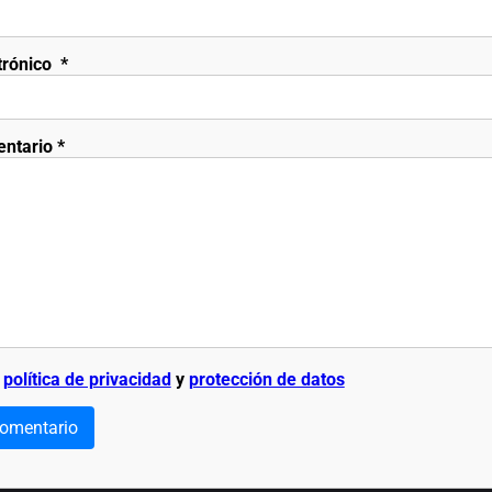
trónico
*
entario
*
a
política de privacidad
y
protección de datos
comentario