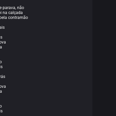
e parava, não
bi na calçada
 pela contramão
ais
ás
ova
ra
o
is
rás
ova
ra
o
is