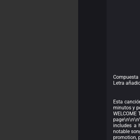
Compuesta p
Letra añadi
Esta canció
minutos y pe
WELCOME TO
page\n\n\n\
includes a 
notable song
promotion, p