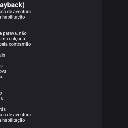
layback)
sca de aventura
 habilitação
e parava, não
bi na calçada
 pela contramão
ais
ás
ova
ra
o
is
rás
sca de aventura
 habilitação