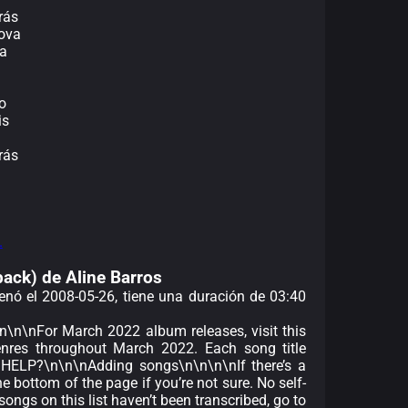
rás
ova
ra
o
is
rás
.
back) de Aline Barros
renó el 2008-05-26, tiene una duración de 03:40
nFor March 2022 album releases, visit this
genres throughout March 2022. Each song title
 HELP?\n\n\nAdding songs\n\n\n\nIf there’s a
e bottom of the page if you’re not sure. No self-
ongs on this list haven’t been transcribed, go to