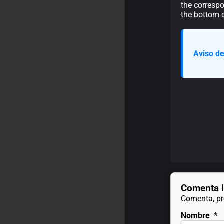
the corresp
the bottom o
Aviso de
Comenta l
Comenta, pre
Nombre
*