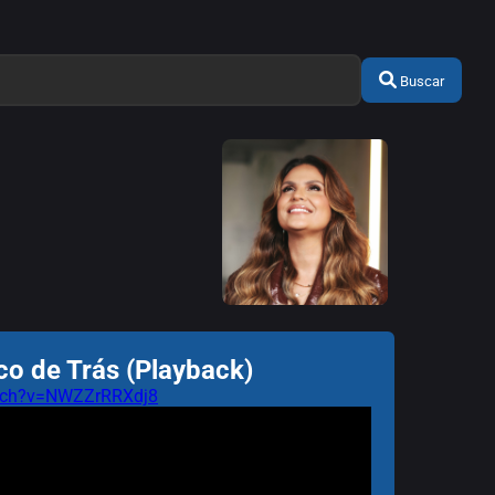
Buscar
co de Trás (Playback)
atch?v=NWZZrRRXdj8