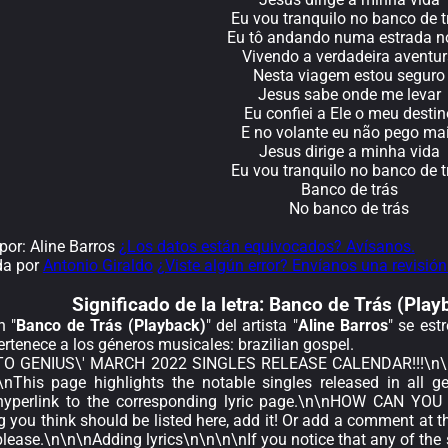
Eu vou tranquilo no banco de t
Eu tô andando numa estrada n
Vivendo a verdadeira aventu
Nesta viagem estou seguro
Jesus sabe onde me levar
Eu confiei a Ele o meu destin
E no volante eu não pego ma
Jesus dirige a minha vida
Eu vou tranquilo no banco de t
Banco de trás
No banco de trás
or: Aline Barros
¿Los datos están equivocados? Avísanos.
da por
Antonio Giraldo
¿Viste algún error? Envíanos una revisión
Significado de la
letra: Banco de Trás (Play
n "
Banco de Trás (Playback)
" del artista "
Aline Barros
" se est
rtenece a los géneros musicales: brazilian gospel.
 GENIUS\' MARCH 2022 SINGLES RELEASE CALENDAR!!!\n\n\n\
nThis page highlights the notable singles released in all 
hyperlink to the corresponding lyric page.\n\nHOW CAN YOU
 you think should be listed here, add it! Or add a comment at th
lease.\n\n\nAdding lyrics\n\n\n\nIf you notice that any of the s