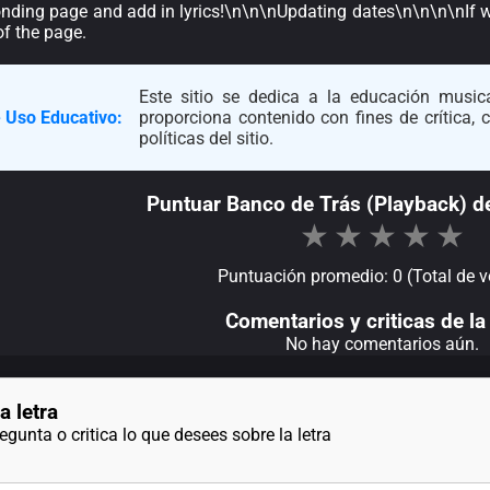
onding page and add in lyrics!\n\n\nUpdating dates\n\n\n\nIf 
f the page.
Este sitio se dedica a la educación musica
 Uso Educativo:
proporciona contenido con fines de crítica,
políticas del sitio.
Puntuar Banco de Trás (Playback) de
★
★
★
★
★
Puntuación promedio: 0 (Total de v
Comentarios y criticas de la 
No hay comentarios aún.
a letra
gunta o critica lo que desees sobre la letra