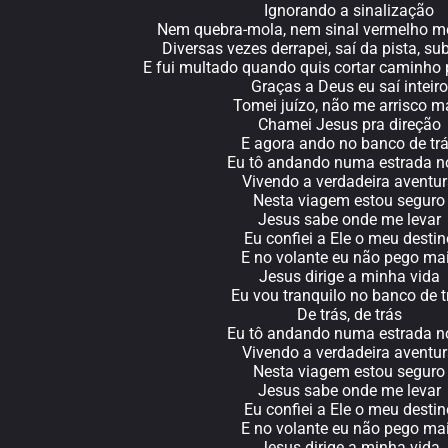
Ignorando a sinalização
Nem quebra-mola, nem sinal vermelho m
Diversas vezes derrapei, saí da pista, su
E fui multado quando quis cortar caminho
Graças a Deus eu saí inteiro
Tomei juízo, não me arrisco m
Chamei Jesus pra direção
E agora ando no banco de tr
Eu tô andando numa estrada n
Vivendo a verdadeira aventu
Nesta viagem estou seguro
Jesus sabe onde me levar
Eu confiei a Ele o meu destin
E no volante eu não pego ma
Jesus dirige a minha vida
Eu vou tranquilo no banco de t
De trás, de trás
Eu tô andando numa estrada n
Vivendo a verdadeira aventu
Nesta viagem estou seguro
Jesus sabe onde me levar
Eu confiei a Ele o meu destin
E no volante eu não pego ma
Jesus dirige a minha vida