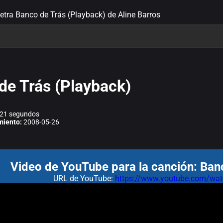
letra Banco de Trás (Playback) de Aline Barros
de Trás (Playback)
21 segundos
miento:
2008-05-26
Video de YouTube para la canción: Ban
URL de YouTube:
https://www.youtube.com/w