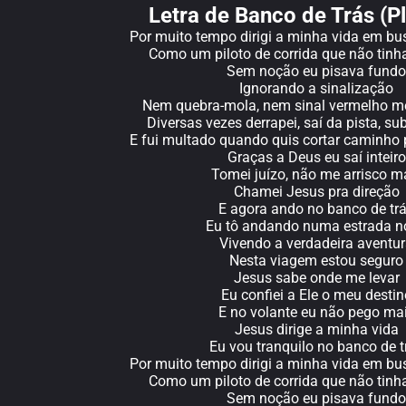
Letra de Banco de Trás (P
Por muito tempo dirigi a minha vida em bu
Como um piloto de corrida que não tinha
Sem noção eu pisava fundo
Ignorando a sinalização
Nem quebra-mola, nem sinal vermelho m
Diversas vezes derrapei, saí da pista, su
E fui multado quando quis cortar caminho
Graças a Deus eu saí inteiro
Tomei juízo, não me arrisco m
Chamei Jesus pra direção
E agora ando no banco de tr
Eu tô andando numa estrada n
Vivendo a verdadeira aventu
Nesta viagem estou seguro
Jesus sabe onde me levar
Eu confiei a Ele o meu destin
E no volante eu não pego ma
Jesus dirige a minha vida
Eu vou tranquilo no banco de t
Por muito tempo dirigi a minha vida em bu
Como um piloto de corrida que não tinha
Sem noção eu pisava fundo