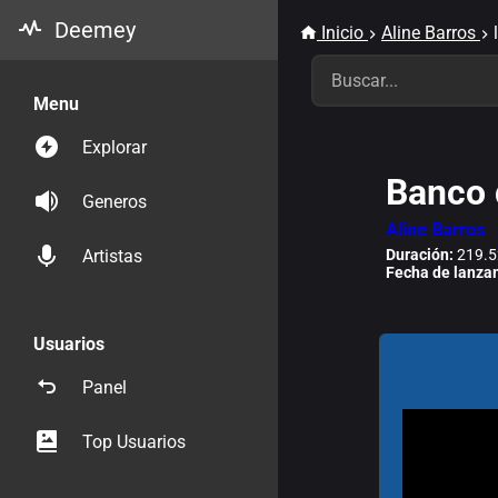
Deemey
Inicio
Aline Barros
Menu
Explorar
Banco 
Generos
Aline Barros
Duración:
219.5
Artistas
Fecha de lanza
Usuarios
Panel
Top Usuarios