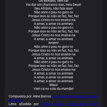
Oh bichano, vem cá!
Vai dar um churrasco isso, meu Deus!
Seu Afrânio, não fala isso!
Não atire o pau no gato-to
Porque isso-so não se faz, faz, faz
Jesus Cristo-to nos ensina-na
A amar, a amar os animais
Não atire o pau no gato-to
Porque isso-so não se faz, faz, faz
Jesus Cristo-to nos ensina-na
A amar, a amar os animais
Amém!
Não atire o pau no gato-to
Porque isso-so não se faz, faz, faz
Jesus Cristo-to nos ensina-na
A amar, a amar os animais
Não atire o pau no gato-to
Porque isso-so não se faz, faz, faz
Jesus Cristo-to nos ensina-na
A amar, a amar os animais
A amar, a amar os animais
A amar, a amar os animais
Miau!
Vem cá no colo da mamãe!
Compuesta por: Aline Barros
¿Los datos están equivocados?
Avísanos.
Letra añadida por
Andrea Garcia
¿Viste algún error?