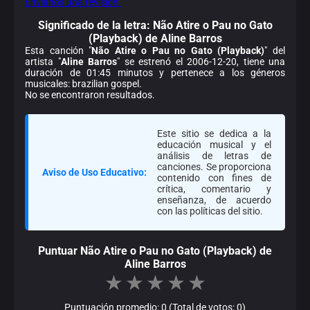
Envíanos una revisión.
Significado de la
letra: Não Atire o Pau no Gato
(Playback) de Aline Barros
Esta canción "
Não Atire o Pau no Gato (Playback)
" del
artista "
Aline Barros
" se estrenó el 2006-12-20, tiene una
duración de 01:45 minutos y pertenece a los géneros
musicales: brazilian gospel.
No se encontraron resultados.
Este sitio se dedica a la
educación musical y el
análisis de letras de
canciones. Se proporciona
Aviso de Uso Educativo:
contenido con fines de
crítica, comentario y
enseñanza, de acuerdo
con las políticas del sitio.
Puntuar Não Atire o Pau no Gato (Playback) de
Aline Barros
★
★
★
★
★
Puntuación promedio: 0 (Total de votos: 0)