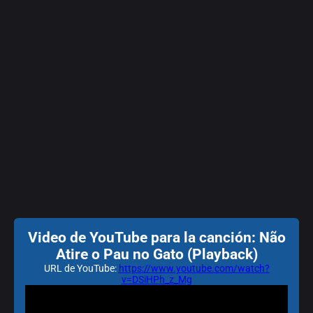
Video de YouTube para la canción: Não
Atire o Pau no Gato (Playback)
URL de YouTube:
https://www.youtube.com/watch?
v=DSiHPh_z_Mg