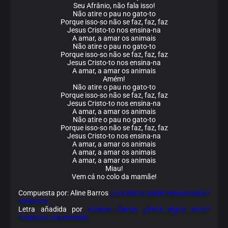
Seu Afrânio, não fala isso!
Não atire o pau no gato-to
Porque isso-so não se faz, faz, faz
Jesus Cristo-to nos ensina-na
A amar, a amar os animais
Não atire o pau no gato-to
Porque isso-so não se faz, faz, faz
Jesus Cristo-to nos ensina-na
A amar, a amar os animais
Amém!
Não atire o pau no gato-to
Porque isso-so não se faz, faz, faz
Jesus Cristo-to nos ensina-na
A amar, a amar os animais
Não atire o pau no gato-to
Porque isso-so não se faz, faz, faz
Jesus Cristo-to nos ensina-na
A amar, a amar os animais
A amar, a amar os animais
A amar, a amar os animais
Miau!
Vem cá no colo da mamãe!
Compuesta por: Aline Barros
¿Los datos están equivocados?
Avísanos.
Letra añadida por
Andrea Garcia
¿Viste algún error?
Envíanos una revisión.