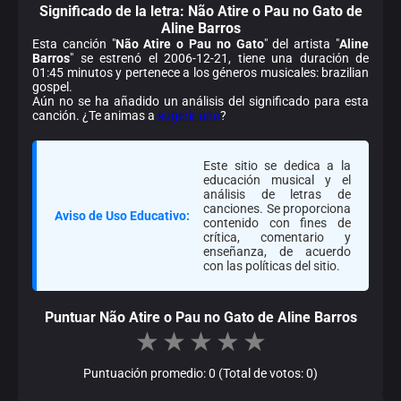
Significado de la
letra: Não Atire o Pau no Gato de
Aline Barros
Esta canción "
Não Atire o Pau no Gato
" del artista "
Aline
Barros
" se estrenó el 2006-12-21, tiene una duración de
01:45 minutos y pertenece a los géneros musicales: brazilian
gospel.
Aún no se ha añadido un análisis del significado para esta
canción. ¿Te animas a
sugerir uno
?
Este sitio se dedica a la
educación musical y el
análisis de letras de
canciones. Se proporciona
Aviso de Uso Educativo:
contenido con fines de
crítica, comentario y
enseñanza, de acuerdo
con las políticas del sitio.
Puntuar Não Atire o Pau no Gato de Aline Barros
★
★
★
★
★
Puntuación promedio: 0 (Total de votos: 0)