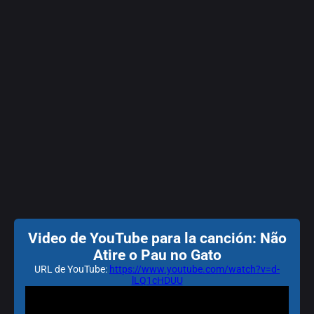
Video de YouTube para la canción: Não
Atire o Pau no Gato
URL de YouTube:
https://www.youtube.com/watch?v=d-
lLQ1cHDUU