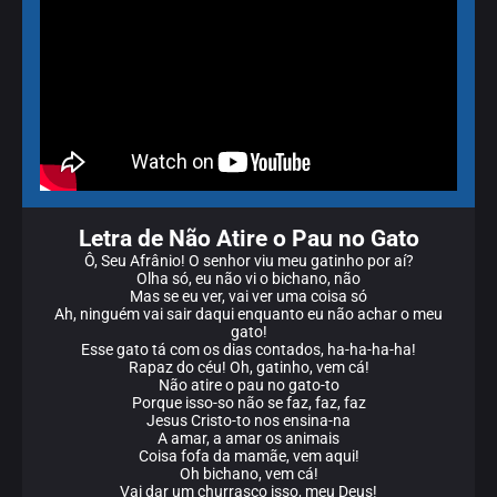
Letra de Não Atire o Pau no Gato
Ô, Seu Afrânio! O senhor viu meu gatinho por aí?
Olha só, eu não vi o bichano, não
Mas se eu ver, vai ver uma coisa só
Ah, ninguém vai sair daqui enquanto eu não achar o meu
gato!
Esse gato tá com os dias contados, ha-ha-ha-ha!
Rapaz do céu! Oh, gatinho, vem cá!
Não atire o pau no gato-to
Porque isso-so não se faz, faz, faz
Jesus Cristo-to nos ensina-na
A amar, a amar os animais
Coisa fofa da mamãe, vem aqui!
Oh bichano, vem cá!
Vai dar um churrasco isso, meu Deus!