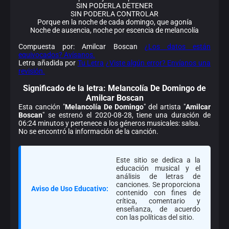
SIN PODERLA DETENER
SIN PODERLA CONTROLAR
Porque en la noche de cada domingo, que agonía
Noche de ausencia, noche por escencia de melancolía
Compuesta por: Amilcar Boscan
¿Los datos están
equivocados? Avísanos.
Letra añadida por
Tu Letra
¿Viste algún error? Envíanos una
revisión.
Significado de la
letra: Melancolía De Domingo de
Amilcar Boscan
Esta canción "
Melancolía De Domingo
" del artista "
Amilcar
Boscan
" se estrenó el 2020-08-28, tiene una duración de
06:24 minutos y pertenece a los géneros musicales: salsa.
No se encontró la información de la canción.
Este sitio se dedica a la
educación musical y el
análisis de letras de
canciones. Se proporciona
Aviso de Uso Educativo:
contenido con fines de
crítica, comentario y
enseñanza, de acuerdo
con las políticas del sitio.