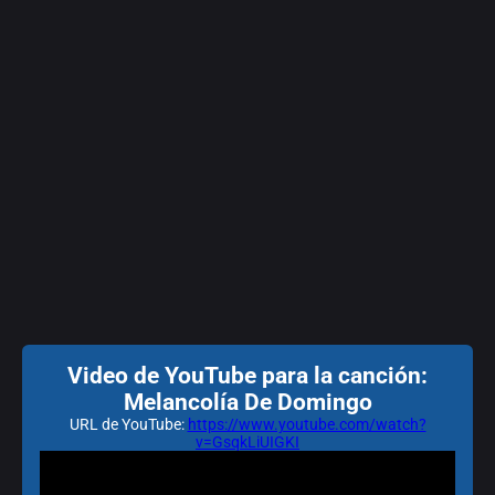
Video de YouTube para la canción:
Melancolía De Domingo
URL de YouTube:
https://www.youtube.com/watch?
v=GsqkLiUIGKI