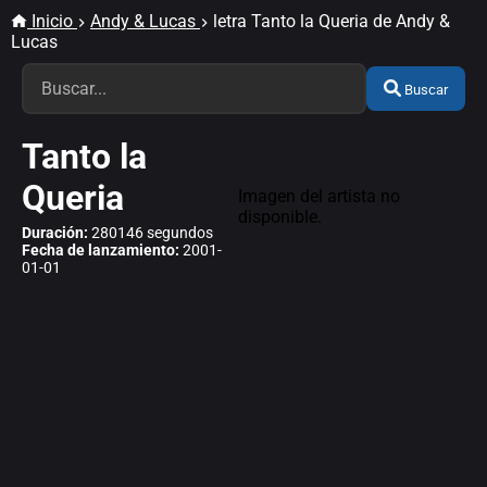
Inicio
Andy & Lucas
letra Tanto la Queria de Andy &
Lucas
Buscar
Tanto la
Queria
Imagen del artista no
disponible.
Duración:
280146 segundos
Fecha de lanzamiento:
2001-
01-01