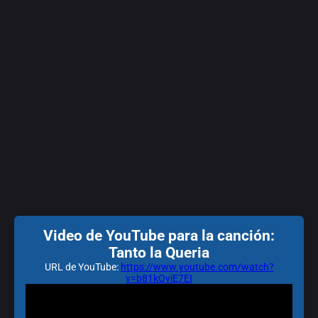
Video de YouTube para la canción:
Tanto la Queria
URL de YouTube:
https://www.youtube.com/watch?
v=b81kOviE7EI