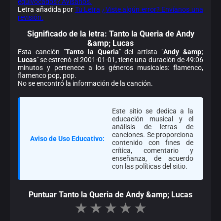
equivocados? Avísanos.
Letra añadida por
Tu Letra
¿Viste algún error? Envíanos una
revisión.
Significado de la
letra: Tanto la Queria de Andy
&amp; Lucas
Esta canción "
Tanto la Queria
" del artista "
Andy &amp;
Lucas
" se estrenó el 2001-01-01, tiene una duración de 49:06
minutos y pertenece a los géneros musicales: flamenco,
flamenco pop, pop.
No se encontró la información de la canción.
Este sitio se dedica a la
educación musical y el
análisis de letras de
canciones. Se proporciona
Aviso de Uso Educativo:
contenido con fines de
crítica, comentario y
enseñanza, de acuerdo
con las políticas del sitio.
Puntuar Tanto la Queria de Andy &amp; Lucas
★
★
★
★
★