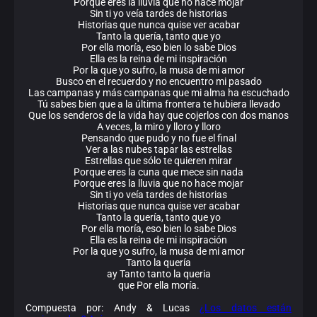
Porque eres la lluvia que no hace mojar
Sin ti yo veía tardes de historias
Historias que nunca quise ver acabar
Tanto la quería, tanto que yo
Por ella moría, eso bien lo sabe Dios
Ella es la reina de mi inspiración
Por la que yo sufro, la musa de mi amor
Busco en el recuerdo y no encuentro mi pasado
Las campanas y más campanas que mi alma ha escuchado
Tú sabes bien que a la última frontera te hubiera llevado
Que los senderos de la vida hay que cojerlos con dos manos
A veces, la miro y lloro y lloro
Pensando que pudo y no fue el final
Ver a las nubes tapar las estrellas
Estrellas que sólo te quieren mirar
Porque eres la cuna que mece sin nada
Porque eres la lluvia que no hace mojar
Sin ti yo veía tardes de historias
Historias que nunca quise ver acabar
Tanto la quería, tanto que yo
Por ella moría, eso bien lo sabe Dios
Ella es la reina de mi inspiración
Por la que yo sufro, la musa de mi amor
Tanto la quería
ay Tanto tanto la queria
que Por ella moría.
Compuesta por: Andy & Lucas
¿Los datos están