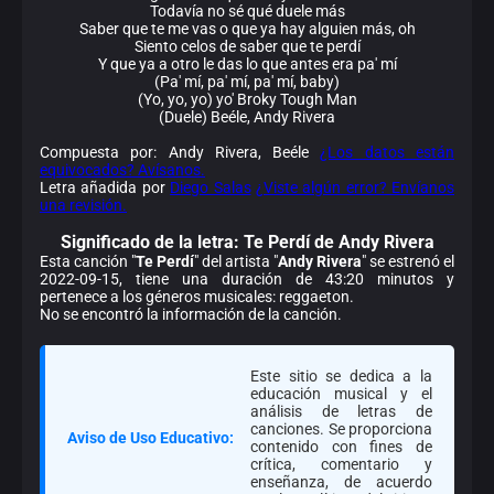
Todavía no sé qué duele más
Saber que te me vas o que ya hay alguien más, oh
Siento celos de saber que te perdí
Y que ya a otro le das lo que antes era pa' mí
(Pa' mí, pa' mí, pa' mí, baby)
(Yo, yo, yo) yo' Broky Tough Man
(Duele) Beéle, Andy Rivera
Compuesta por: Andy Rivera, Beéle
¿Los datos están
equivocados? Avísanos.
Letra añadida por
Diego Salas
¿Viste algún error? Envíanos
una revisión.
Significado de la
letra: Te Perdí de Andy Rivera
Esta canción "
Te Perdí
" del artista "
Andy Rivera
" se estrenó el
2022-09-15, tiene una duración de 43:20 minutos y
pertenece a los géneros musicales: reggaeton.
No se encontró la información de la canción.
Este sitio se dedica a la
educación musical y el
análisis de letras de
canciones. Se proporciona
Aviso de Uso Educativo:
contenido con fines de
crítica, comentario y
enseñanza, de acuerdo