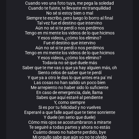
Cuando veo una foto tuya, me pega la soledad
Cuando te fuiste, te llevaste mi tranquilidad
No sé si estoy bien o mal
Siempre te escribo, pero luego lo borro al final
Tal vez fue el destino que intervino
Aún no sé si te perdí o nos perdimos
Tengo en mi mente los videos de lo que hicimos
Y esos videos, ¿cómo los elimino?
Fue el destino que intervino
Aún no sé si te perdí o nos perdimos
Tengo en mi mente los videos de lo que hicimos
Y esos videos, ¿cómo los elimino?
Todavía no sé qué duele más
Saber que te me vas o que ya hay alguien más, oh
Siento celos de saber que te perdí
Y que ya a otro le das lo que antes era pa' mí
Las cosas no han salido un poco bien
Me arrepiento no haber sido lo suficiente
En caso de emergencia, dale, llama
Sabes que aquí estaré al pendiente
Y, como siempre
Si es por tu felicidad y no vuelves
Esperaré a que falle aquel que te tiene sonriente
Y duele (en serio que duele)
Cómo mis ojos se acostumbraron a mirarte
Te seguiré a todas partes y ahora no estás
Cuánto deseo no haberte perdido, bye
Mi orgullo sabe que aún yo no te olvido