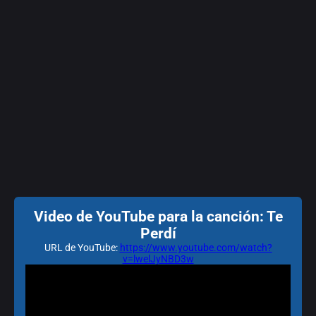
Video de YouTube para la canción: Te
Perdí
URL de YouTube:
https://www.youtube.com/watch?
v=lwelJyNBD3w