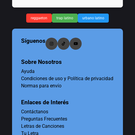
reggaeton
trap latino
urbano latino
Síguenos
Sobre Nosotros
Ayuda
Condiciones de uso y Política de privacidad
Normas para envío
Enlaces de Interés
Contáctanos
Preguntas Frecuentes
Letras de Canciones
Tu Letra