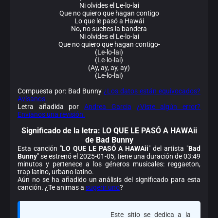
Ni olvides el Le-lo-lai
Que no quiero que hagan contigo
Lo que le pasó a Hawái
No, no sueltes la bandera
Ni olvides el Le-lo-lai
Que no quiero que hagan contigo-
(Le-lo-lai)
(Le-lo-lai)
(Ay, ay, ay, ay)
(Le-lo-lai)
Compuesta por: Bad Bunny
¿Los datos están equivocados?
Avísanos.
Letra añadida por
Andrea Garcia
¿Viste algún error?
Envíanos una revisión.
Significado de la
letra: LO QUE LE PASÓ A HAWAii
de Bad Bunny
Esta canción "
LO QUE LE PASÓ A HAWAii
" del artista "
Bad
Bunny
" se estrenó el 2025-01-05, tiene una duración de 03:49
minutos y pertenece a los géneros musicales: reggaeton,
trap latino, urbano latino.
Aún no se ha añadido un análisis del significado para esta
canción. ¿Te animas a
sugerir uno
?
Este sitio se dedica a la