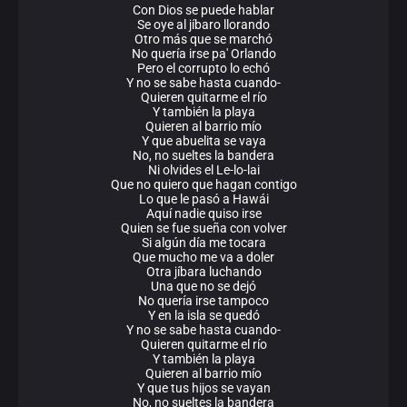
Con Dios se puede hablar
Se oye al jíbaro llorando
Otro más que se marchó
No quería irse pa' Orlando
Pero el corrupto lo echó
Y no se sabe hasta cuando-
Quieren quitarme el río
Y también la playa
Quieren al barrio mío
Y que abuelita se vaya
No, no sueltes la bandera
Ni olvides el Le-lo-lai
Que no quiero que hagan contigo
Lo que le pasó a Hawái
Aquí nadie quiso irse
Quien se fue sueña con volver
Si algún día me tocara
Que mucho me va a doler
Otra jíbara luchando
Una que no se dejó
No quería irse tampoco
Y en la isla se quedó
Y no se sabe hasta cuando-
Quieren quitarme el río
Y también la playa
Quieren al barrio mío
Y que tus hijos se vayan
No, no sueltes la bandera