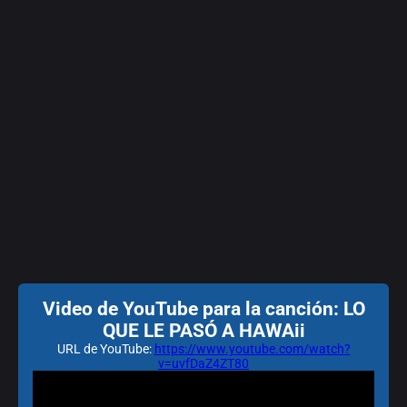
Video de YouTube para la canción: LO
QUE LE PASÓ A HAWAii
URL de YouTube:
https://www.youtube.com/watch?
v=uvfDaZ4ZT80