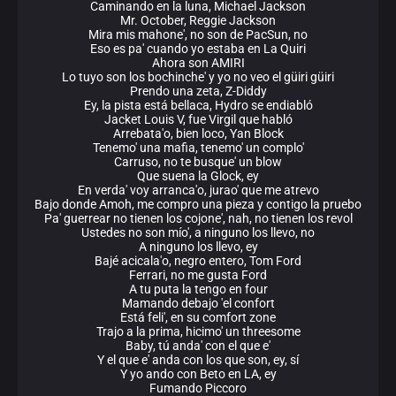
Caminando en la luna, Michael Jackson
Mr. October, Reggie Jackson
Mira mis mahone', no son de PacSun, no
Eso es pa' cuando yo estaba en La Quiri
Ahora son AMIRI
Lo tuyo son los bochinche' y yo no veo el güiri güiri
Prendo una zeta, Z-Diddy
Ey, la pista está bellaca, Hydro se endiabló
Jacket Louis V, fue Virgil que habló
Arrebata'o, bien loco, Yan Block
Tenemo' una mafia, tenemo' un complo'
Carruso, no te busque' un blow
Que suena la Glock, ey
En verda' voy arranca'o, jurao' que me atrevo
Bajo donde Amoh, me compro una pieza y contigo la pruebo
Pa' guerrear no tienen los cojone', nah, no tienen los revol
Ustedes no son mío', a ninguno los llevo, no
A ninguno los llevo, ey
Bajé acicala'o, negro entero, Tom Ford
Ferrari, no me gusta Ford
A tu puta la tengo en four
Mamando debajo 'el confort
Está feli', en su comfort zone
Trajo a la prima, hicimo' un threesome
Baby, tú anda' con el que e'
Y el que e' anda con los que son, ey, sí
Y yo ando con Beto en LA, ey
Fumando Piccoro