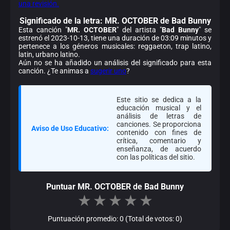
una revisión.
Significado de la
letra: MR. OCTOBER de Bad Bunny
Esta canción "
MR. OCTOBER
" del artista "
Bad Bunny
" se
estrenó el 2023-10-13, tiene una duración de 03:09 minutos y
pertenece a los géneros musicales: reggaeton, trap latino,
latin, urbano latino.
Aún no se ha añadido un análisis del significado para esta
canción. ¿Te animas a
sugerir uno
?
Este sitio se dedica a la
educación musical y el
análisis de letras de
canciones. Se proporciona
Aviso de Uso Educativo:
contenido con fines de
crítica, comentario y
enseñanza, de acuerdo
con las políticas del sitio.
Puntuar MR. OCTOBER de Bad Bunny
★
★
★
★
★
Puntuación promedio: 0 (Total de votos: 0)