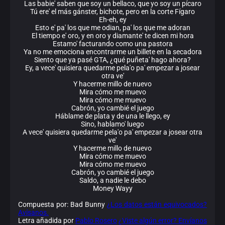
Las babie' saben que soy un bellaco, que yo soy un pícaro
Tú ere' el más gánster, bichote, pero en la corte Fígaro
Eh-eh, ey
Esto e' pa' los que me odian, pa' los que me adoran
El tiempo e' oro, y en oro y diamante' te dicen mi hora
Estamo' facturando como una pastora
Ya no me emociona encontrarme un billete en la secadora
Siento que ya pasé GTA, ¿qué puñeta' hago ahora?
Ey, a vece' quisiera quedarme pela'o pa' empezar a josear
otra ve'
Y hacerme millo de nuevo
Mira cómo me muevo
Mira cómo me muevo
Cabrón, yo cambié el juego
Háblame de plata y de una le llego, ey
Sino, hablamo' luego
A vece' quisiera quedarme pela'o pa' empezar a josear otra
ve'
Y hacerme millo de nuevo
Mira cómo me muevo
Mira cómo me muevo
Cabrón, yo cambié el juego
Saldo, a nadie le debo
Money Wayy
Compuesta por: Bad Bunny
¿Los datos están equivocados?
Avísanos.
Letra añadida por
Pablo Rosero
¿Viste algún error? Envíanos