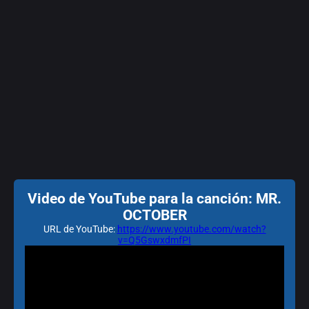
Video de YouTube para la canción: MR.
OCTOBER
URL de YouTube:
https://www.youtube.com/watch?
v=Q5GswxdmfPI