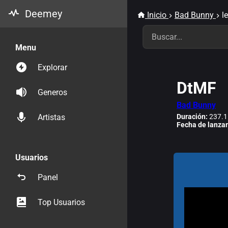
Deemey
Inicio
Bad Bunny
l
Menu
Explorar
DtMF
Generos
Bad Bunny
Duración:
237.1
Artistas
Fecha de lanza
Usuarios
Panel
Top Usuarios