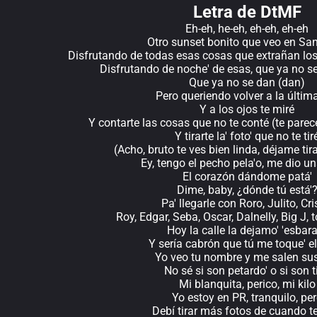
Letra de DtMF
Eh-eh, he-eh, eh-eh, eh-eh
Otro sunset bonito que veo en Sa
Disfrutando de todas esas cosas que extrañan los
Disfrutando de noche' de esas, que ya no s
Que ya no se dan (dan)
Pero queriendo volver a la últim
Y a los ojos te miré
Y contarte las cosas que no te conté (te parece
Y tirarte la' foto' que no te tir
(Acho, bruto te ves bien linda, déjame tir
Ey, tengo el pecho pela'o, me dio u
El corazón dándome patá'
Dime, baby, ¿dónde tú está'
Pa' llegarle con Roro, Julito, Cri
Roy, Edgar, Seba, Oscar, Dalnelly, Big J,
Hoy la calle la dejamo' 'esbar
Y sería cabrón que tú me toque' el
Yo veo tu nombre y me salen sus
No sé si son petardo' o si son ti
Mi blanquita, perico, mi kilo
Yo estoy en PR, tranquilo, pe
Debí tirar más fotos de cuando t