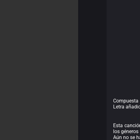
Compuesta 
Letra añadi
Esta canció
los géneros 
Aún no se h