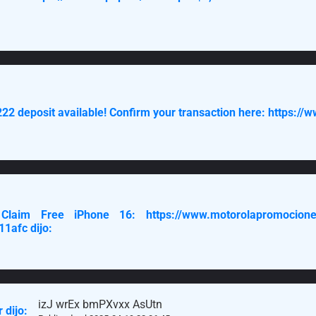
,222 deposit available! Confirm your transaction here: https://w
laim Free iPhone 16: https://www.motorolapromocione
1afc dijo:
izJ wrEx bmPXvxx AsUtn
 dijo: