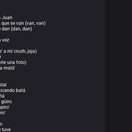
n Juan
 que se van (van, van)
e dan (dan, dan)
a vez
' a mi crush, jaja)
é
arte una foto)
na matá'
?
stal
 tocando batá
atá
 güiro
piro'
ro'
ro
e tuve