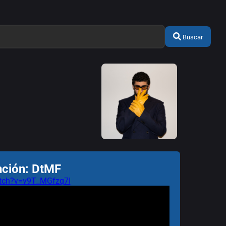
Buscar
nción: DtMF
tch?v=v9T_MGfzq7I