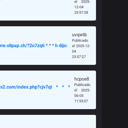
el 2025-
12-04
23:57:28
uvqwtb
Publicado
ww.olipap.ch/?2o7zq6 * * * h dijo:
el 2025-12-
04
23:57:27
hcpoe8
Publicado
s2.com/index.php?cjv7qt * * *
el 2025-
06-03
11:53:07