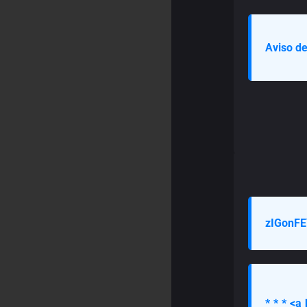
Aviso de
zIGonFE
* * * <a