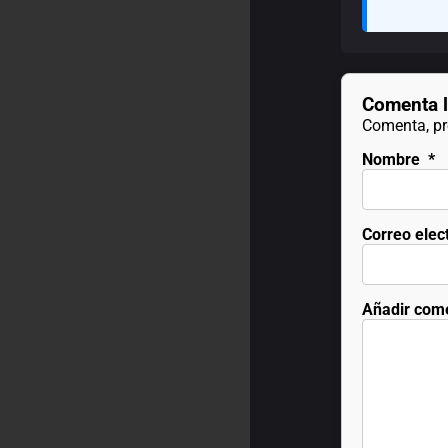
Comenta l
Comenta, pre
Nombre
*
Correo elec
Añadir com