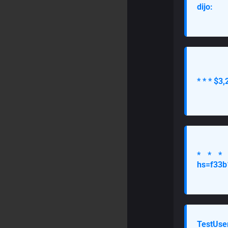
dijo:
* * * $3
* * * C
hs=f33b1
TestUser