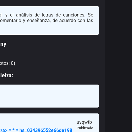
l y el análisis de letras de canciones. Se
 comentario y enseñanza, de acuerdo con las
nny
otos: 0)
letra:
uvqwtb
Publicado
le</a> * * * hs=034396552e66de198