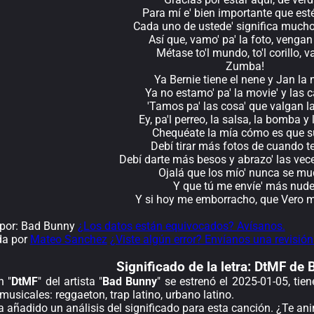
Para mí e' bien importante que est
Cada uno de ustede' significa much
Así que, vamo' pa' la foto, vengan
Métase to'l mundo, to'l corillo, 
Zumba!
Ya Bernie tiene el nene y Jan la 
Ya no estamo' pa' la movie' y las 
'Tamos pa' las cosa' que valgan l
Ey, pa'l perreo, la salsa, la bomba y 
Chequéate la mía cómo es que 
Debí tirar más fotos de cuando t
Debí darte más besos y abrazo' las vec
Ojalá que los mío' nunca se m
Y que tú me envíe' más nude
Y si hoy me emborracho, que Vero 
por: Bad Bunny
¿Los datos están equivocados? Avísanos.
da por
Mateo Sanchez
¿Viste algún error? Envíanos una revisión
Significado de la
letra: DtMF de
n "
DtMF
" del artista "
Bad Bunny
" se estrenó el 2025-01-05, ti
musicales: reggaeton, trap latino, urbano latino.
a añadido un análisis del significado para esta canción. ¿Te a