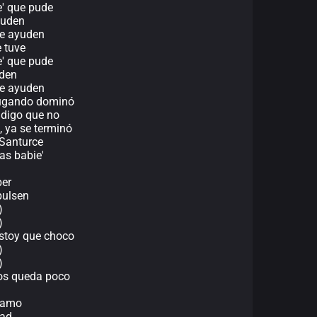
e' que pude
muden
me ayuden
e tuve
e' que pude
uden
me ayuden
 jugando dominó
e digo que no
, ya se terminó
 Santurce
as babie'
ber
pulsen
)
)
estoy que choco
)
)
nos queda poco
s amo
dad