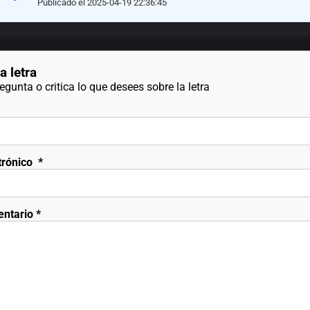
Publicado el 2025-04-19 22:36:45
a letra
gunta o critica lo que desees sobre la letra
trónico
*
entario
*