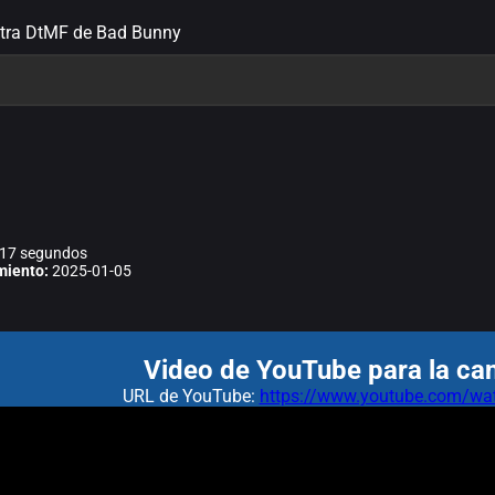
etra DtMF de Bad Bunny
17 segundos
miento:
2025-01-05
Video de YouTube para la ca
URL de YouTube:
https://www.youtube.com/wa