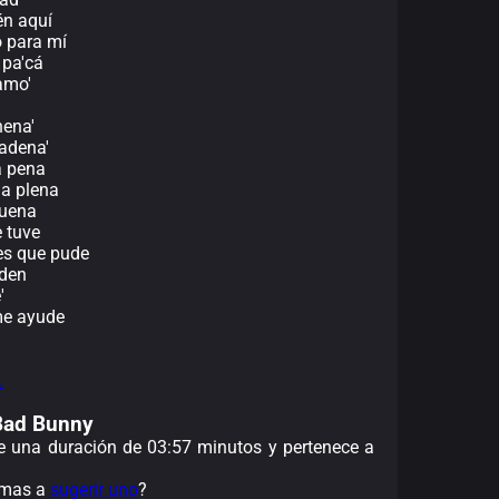
én aquí
o para mí
 pa'cá
vamo'
nena'
cadena'
a pena
la plena
suena
e tuve
es que pude
uden
'
me ayude
.
 Bad Bunny
ene una duración de 03:57 minutos y pertenece a
nimas a
sugerir uno
?