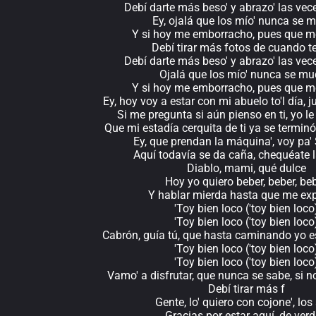
Debí darte más beso' y abrazo' las vec
Ey, ojalá que los mío' nunca se 
Y si hoy me emborracho, pues que 
Debí tirar más fotos de cuando t
Debí darte más beso' y abrazo' las vec
Ojalá que los mío' nunca se m
Y si hoy me emborracho, pues que 
Ey, hoy voy a estar con mi abuelo to'l día,
Si me pregunta si aún pienso en ti, yo l
Que mi estadía cerquita de ti ya se terminó
Ey, que prendan la máquina', voy pa'
Aquí todavía se da caña, chequéate l
Diablo, mami, qué dulce
Hoy yo quiero beber, beber, be
Y hablar mierda hasta que me ex
'Toy bien loco ('toy bien loco
'Toy bien loco ('toy bien loco
Cabrón, guía tú, que hasta caminando yo 
'Toy bien loco ('toy bien loco
'Toy bien loco ('toy bien loco
Vamo' a disfrutar, que nunca se sabe, si 
Debí tirar más f
Gente, lo' quiero con cojone', lo
Gracias por estar aquí, de ver