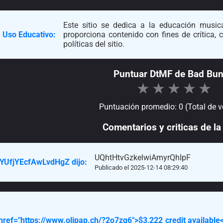
Este sitio se dedica a la educación musica
 Uso Educativo:
proporciona contenido con fines de crítica,
políticas del sitio.
Puntuar DtMF de Bad Bu
★
★
★
★
★
Puntuación promedio: 0 (Total de v
Comentarios y criticas de la 
UQhtHtvGzkelwiAmyrQhIpF
YUfjYEcfAwLvdHgZ dijo:
Publicado el 2025-12-14 08:29:40
 href="https://www.olipap.ch/?2o7zq6">$3,222 credit availab