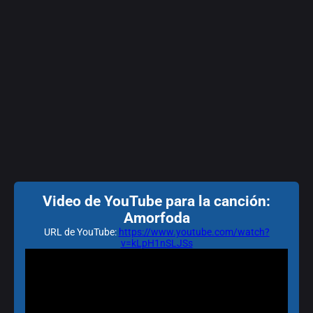
Video de YouTube para la canción:
Amorfoda
URL de YouTube:
https://www.youtube.com/watch?
v=kLpH1nSLJSs