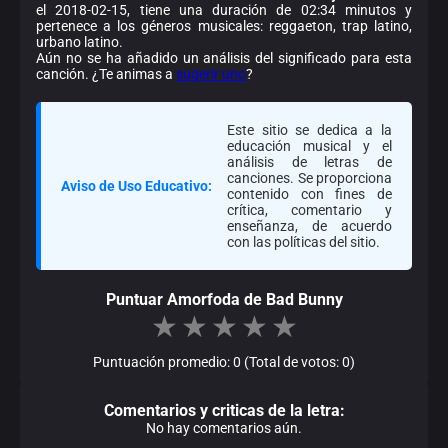
el 2018-02-15, tiene una duración de 02:34 minutos y
pertenece a los géneros musicales: reggaeton, trap latino,
urbano latino.
Aún no se ha añadido un análisis del significado para esta
canción. ¿Te animas a
sugerir uno
?
Este sitio se dedica a la
educación musical y el
análisis de letras de
canciones. Se proporciona
Aviso de Uso Educativo:
contenido con fines de
crítica, comentario y
enseñanza, de acuerdo
con las políticas del sitio.
Puntuar Amorfoda de Bad Bunny
★
★
★
★
★
Puntuación promedio: 0 (Total de votos: 0)
Comentarios y criticas de la letra:
No hay comentarios aún.