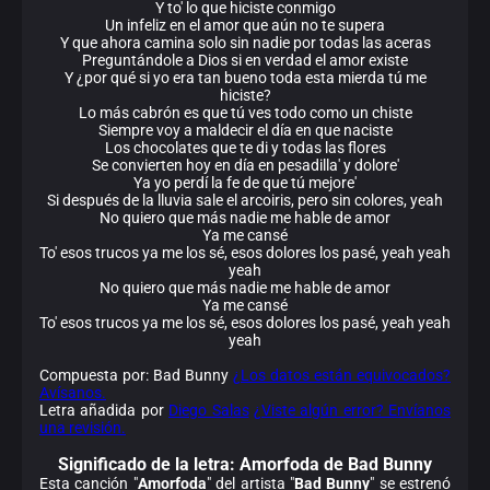
Y to' lo que hiciste conmigo
Un infeliz en el amor que aún no te supera
Y que ahora camina solo sin nadie por todas las aceras
Preguntándole a Dios si en verdad el amor existe
Y ¿por qué si yo era tan bueno toda esta mierda tú me
hiciste?
Lo más cabrón es que tú ves todo como un chiste
Siempre voy a maldecir el día en que naciste
Los chocolates que te di y todas las flores
Se convierten hoy en día en pesadilla' y dolore'
Ya yo perdí la fe de que tú mejore'
Si después de la lluvia sale el arcoiris, pero sin colores, yeah
No quiero que más nadie me hable de amor
Ya me cansé
To' esos trucos ya me los sé, esos dolores los pasé, yeah yeah
yeah
No quiero que más nadie me hable de amor
Ya me cansé
To' esos trucos ya me los sé, esos dolores los pasé, yeah yeah
yeah
Compuesta por: Bad Bunny
¿Los datos están equivocados?
Avísanos.
Letra añadida por
Diego Salas
¿Viste algún error? Envíanos
una revisión.
Significado de la
letra: Amorfoda de Bad Bunny
Esta canción "
Amorfoda
" del artista "
Bad Bunny
" se estrenó