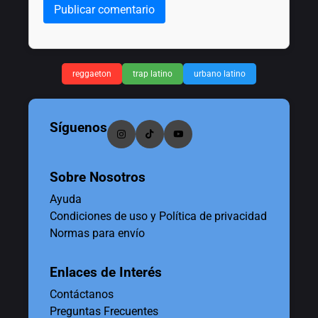
Publicar comentario
reggaeton
trap latino
urbano latino
Síguenos
Sobre Nosotros
Ayuda
Condiciones de uso y Política de privacidad
Normas para envío
Enlaces de Interés
Contáctanos
Preguntas Frecuentes