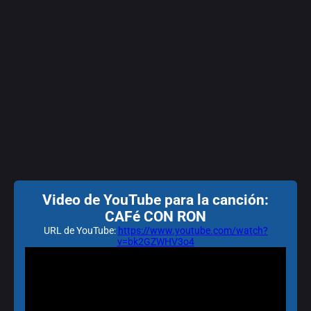
Video de YouTube para la canción:
CAFé CON RON
URL de YouTube:
https://www.youtube.com/watch?
v=bk2GZWHV3o4