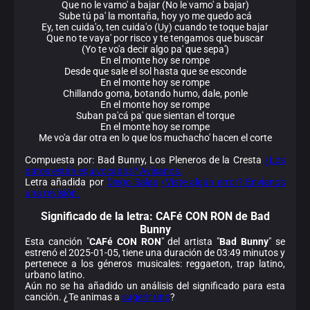
Que no le vamo' a bajar (No le vamo' a bajar)
Sube tú pa' la montaña, hoy yo me quedo acá
Ey, ten cuida'o, ten cuida'o (Uy) cuando te toque bajar
Que no te vaya' por risco y te tengamos que buscar
(Yo te vo'a decir algo pa' que sepa')
En el monte hoy se rompe
Desde que sale el sol hasta que se esconde
En el monte hoy se rompe
Chillando goma, botando humo, dale, ponle
En el monte hoy se rompe
Suban pa'cá pa' que sientan el torque
En el monte hoy se rompe
Me vo'a dar otra en lo que los muchacho' hacen el corte
Compuesta por: Bad Bunny, Los Pleneros de la Cresta
¿Los
datos están equivocados? Avísanos.
Letra añadida por
Diego Salas
¿Viste algún error? Envíanos
una revisión.
Significado de la
letra: CAFé CON RON de Bad
Bunny
Esta canción "
CAFé CON RON
" del artista "
Bad Bunny
" se
estrenó el 2025-01-05, tiene una duración de 03:49 minutos y
pertenece a los géneros musicales: reggaeton, trap latino,
urbano latino.
Aún no se ha añadido un análisis del significado para esta
canción. ¿Te animas a
sugerir uno
?