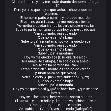
Clase 'e loquera y hoy me están tirando de nuevo pa' bajar
pa'llá
Pero yo creo que hoy sí que, acho, pichaera, que no me
esperen, por—
El humo empañó el camino y no pude recordar
El camino pa' mi casa, hoy me vuelves a invitar
Yo me iba a quedar tranquilo, pero si quiere' vacilar
Sube tú pa' la montaña porque hoy yo me quedo acá
Ven subiendo, ven subiendo
Que no le vamo' a bajar
Sube tú pa' la montaña, hoy yo me quedo acá
Ven subiendo, ven subiendo
Que no le vamo' a bajar
Sube tú pa' la montaña
Hoy yo me quedo acá (Dile, dile, dile algo)
Allá abajo (Allá abajo), allá abajo (Allá abajo)
No se me ha perdido na' (Na')
Están arriba en el monte los código' de verdad
(Suban pa'cá pa' que vean)
Ven subiendo (¿Qué?), ven subiendo (Ey, ey)
Que no le vamo' a bajar
Sube tú pa' la montaña
Hoy yo me quedo acá (¿Qué se hace hoy?, ¿qué se hace
hoy?)
Hoy se bebe, hoy se bebe y nadie nos va a parar
El samurai está en brillo y el combo va a chinchorrear
(Ponle, ponle, ponle, ponle, ponle)
Ven subiendo (Vamo'), ven subiendo (Dale pa'cá)