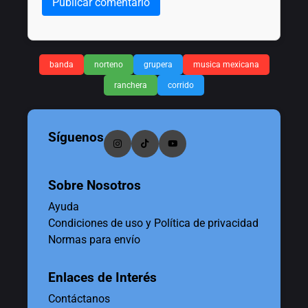
Publicar comentario
banda
norteno
grupera
musica mexicana
ranchera
corrido
Síguenos
Sobre Nosotros
Ayuda
Condiciones de uso y Política de privacidad
Normas para envío
Enlaces de Interés
Contáctanos