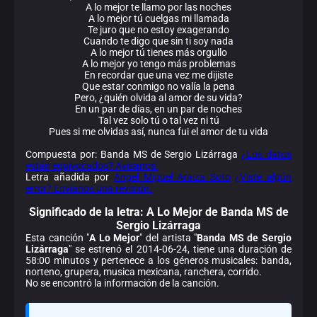
A lo mejor te llamo por las noches
A lo mejor tú cuelgas mi llamada
Te juro que no estoy exagerando
Cuando te digo que sin ti soy nada
A lo mejor tú tienes más orgullo
A lo mejor yo tengo más problemas
En recordar que una vez me dijiste
Que estar conmigo no valía la pena
Pero, ¿quién olvida al amor de su vida?
En un par de días, en un par de noches
Tal vez solo tú o tal vez ni tú
Pues si me olvidas así, nunca fui el amor de tu vida
Compuesta por: Banda MS de Sergio Lizárraga
¿Los datos
están equivocados? Avísanos.
Letra añadida por
Angel Miguel Araiza Soto
¿Viste algún
error? Envíanos una revisión.
Significado de la
letra: A Lo Mejor de Banda MS de
Sergio Lizárraga
Esta canción "
A Lo Mejor
" del artista "
Banda MS de Sergio
Lizárraga
" se estrenó el 2014-06-24, tiene una duración de
58:00 minutos y pertenece a los géneros musicales: banda,
norteno, grupera, musica mexicana, ranchera, corrido.
No se encontró la información de la canción.