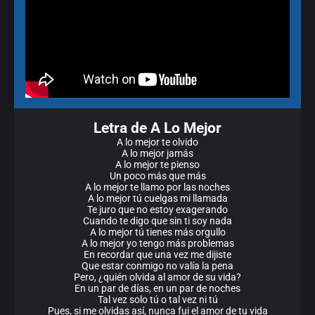
Letra de A Lo Mejor
A lo mejor te olvido
A lo mejor jamás
A lo mejor te pienso
Un poco más que más
A lo mejor te llamo por las noches
A lo mejor tú cuelgas mi llamada
Te juro que no estoy exagerando
Cuando te digo que sin ti soy nada
A lo mejor tú tienes más orgullo
A lo mejor yo tengo más problemas
En recordar que una vez me dijiste
Que estar conmigo no valía la pena
Pero, ¿quién olvida al amor de su vida?
En un par de días, en un par de noches
Tal vez solo tú o tal vez ni tú
Pues, si me olvidas así, nunca fui el amor de tu vida