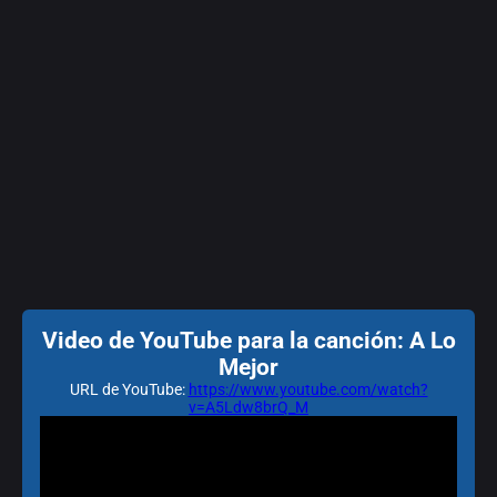
Video de YouTube para la canción: A Lo
Mejor
URL de YouTube:
https://www.youtube.com/watch?
v=A5Ldw8brQ_M