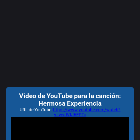
Video de YouTube para la canción:
Hermosa Experiencia
URL de YouTube:
https://www.youtube.com/watch?
v=wvdVfJ6EPTo