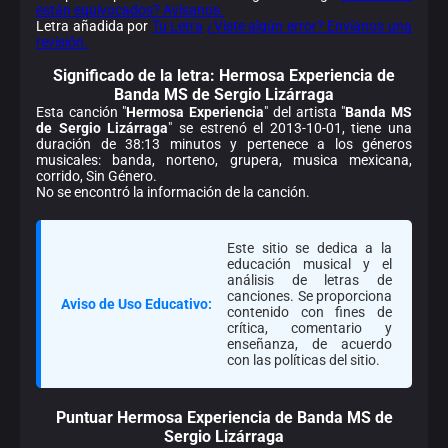
están equivocados? Avísanos.
Letra añadida por
Tu Letra
¿Viste algún error? Envíanos una
revisión.
Significado de la
letra: Hermosa Experiencia de
Banda MS de Sergio Lizárraga
Esta canción "
Hermosa Experiencia
" del artista "
Banda MS
de Sergio Lizárraga
" se estrenó el 2013-10-01, tiene una
duración de 38:13 minutos y pertenece a los géneros
musicales: banda, norteno, grupera, musica mexicana,
corrido, Sin Género.
No se encontró la información de la canción.
Este sitio se dedica a la
educación musical y el
análisis de letras de
canciones. Se proporciona
Aviso de Uso Educativo:
contenido con fines de
crítica, comentario y
enseñanza, de acuerdo
con las políticas del sitio.
Puntuar Hermosa Experiencia de Banda MS de
Sergio Lizárraga