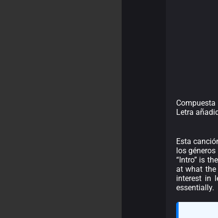
Compuesta 
Letra añadi
Esta canción
los géneros 
“Intro” is t
at what the
interest in 
essentially.