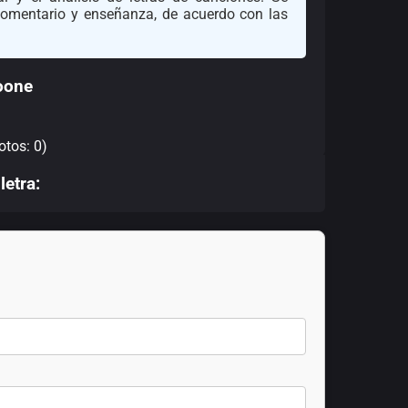
 comentario y enseñanza, de acuerdo con las
oone
otos: 0)
letra: