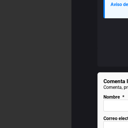
Aviso de
Comenta l
Comenta, pre
Nombre
*
Correo elec