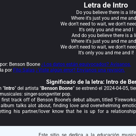
Letra de Intro
Do you believe there is a life
Where it's just you and me and
We don't need to wait, we don't nee
It's only you and me and I
And do you believe there is a l
Where it's just you and me and
We don't need to wait, we don't nee
It's only you and me and I!
por: Benson Boone
¿Los datos están equivocados? Avísanos.
da por
Fito Salas
¿Viste algún error? Envíanos una revisión.
Significado de la
letra: Intro de 
 "
Intro
" del artista "
Benson Boone
" se estrenó el 2024-04-05, t
musicales: singer-songwriter pop.
he first track off of Benson Boone’s debut album, titled ‘Firewor
 album talks alot about, finding love and overwhelming emotion
letting his partner/lover know that he is up for a relationship
Este sitio se dedica a la educación musica