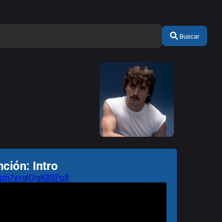
Buscar
ción: Intro
tch?v=glQigK8SPp8