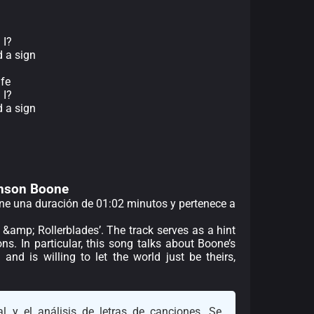
 I?
d a sign
ife
 I?
d a sign
Benson Boone
iene una duración de 01:02 minutos y pertenece a
ks &amp; Rollerblades’. The track serves as a hint
s. In particular, this song talks about Boone’s
 and is willing to let the world just be theirs,
l y el análisis de letras de canciones. Se