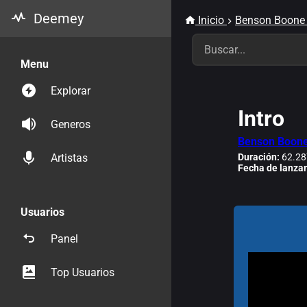
Deemey
Inicio
Benson Boone
Menu
Explorar
Intro
Generos
Benson Boon
Duración:
62.28
Artistas
Fecha de lanza
Usuarios
Panel
Top Usuarios