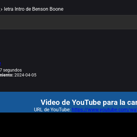
letra Intro de Benson Boone
e
7 segundos
miento:
2024-04-05
Video de YouTube para la can
URL de YouTube:
https://www.youtube.com/wa