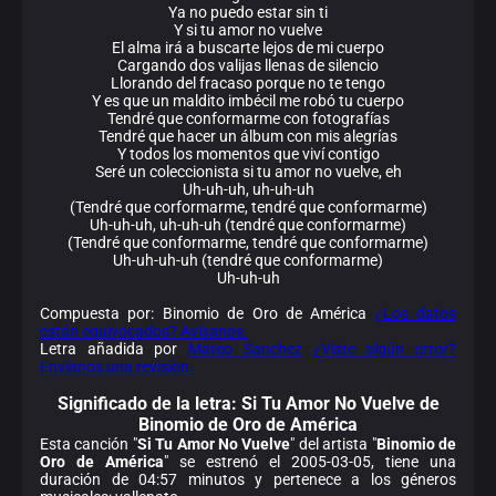
Ya no puedo estar sin ti
Y si tu amor no vuelve
El alma irá a buscarte lejos de mi cuerpo
Cargando dos valijas llenas de silencio
Llorando del fracaso porque no te tengo
Y es que un maldito imbécil me robó tu cuerpo
Tendré que conformarme con fotografías
Tendré que hacer un álbum con mis alegrías
Y todos los momentos que viví contigo
Seré un coleccionista si tu amor no vuelve, eh
Uh-uh-uh, uh-uh-uh
(Tendré que corformarme, tendré que conformarme)
Uh-uh-uh, uh-uh-uh (tendré que conformarme)
(Tendré que conformarme, tendré que conformarme)
Uh-uh-uh-uh (tendré que conformarme)
Uh-uh-uh
Compuesta por: Binomio de Oro de América
¿Los datos
están equivocados? Avísanos.
Letra añadida por
Mateo Sanchez
¿Viste algún error?
Envíanos una revisión.
Significado de la
letra: Si Tu Amor No Vuelve de
Binomio de Oro de América
Esta canción "
Si Tu Amor No Vuelve
" del artista "
Binomio de
Oro de América
" se estrenó el 2005-03-05, tiene una
duración de 04:57 minutos y pertenece a los géneros