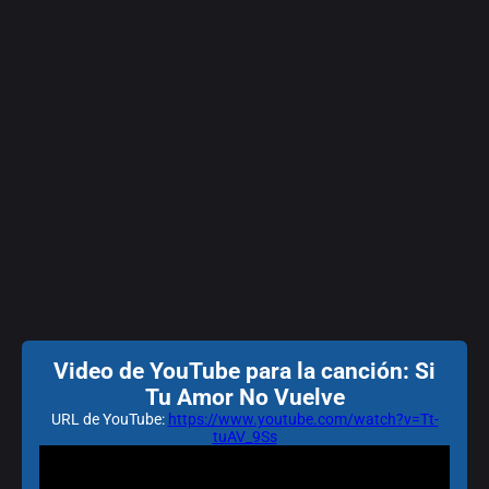
Video de YouTube para la canción: Si
Tu Amor No Vuelve
URL de YouTube:
https://www.youtube.com/watch?v=Tt-
tuAV_9Ss