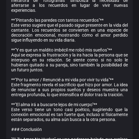
metáfora de "fotografías" simboliza la necesidad de
aferrarse a los recuerdos en lugar de vivir nuevas
experiencias.
**"Pintando las paredes con tantos recuerdos"**
Este verso sugiere que el pasado sigue presente en la vida del
cantante. Los recuerdos se convierten en una especie de
decoración emocional, mostrando cómo el amor perdido
sigue influyendo en su vida diaria.
**"Y es que un maldito imbécil me robó mis sueños"**
Aquí se expresa la frustración y la ira hacia la persona que se
interpuso en su relación. Se siente como si no solo le
hubieran quitado a su pareja, sino también la posibilidad de
un futuro juntos.
**"Por tu amor / Renuncié a mi vida por vivir tu vida"**
Este fragmento revela el sacrificio que hizo por amor. La idea
de renunciar a sus propios sueños y deseos muestra una
entrega profunda, lo que intensifica el dolor tras la traición.
**"El alma irá a buscarte lejos de mi cuerpo"**
Este verso tiene un tono casi poético, sugiriendo que la
conexión emocional es tan fuerte que, incluso si físicamente
están separados, su alma aún busca a la otra persona.
### Conclusión