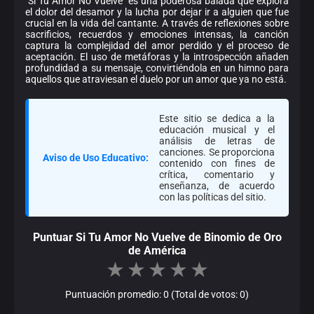
"Si Tu Amor No Vuelve" es una poderosa balada que explora
el dolor del desamor y la lucha por dejar ir a alguien que fue
crucial en la vida del cantante. A través de reflexiones sobre
sacrificios, recuerdos y emociones intensas, la canción
captura la complejidad del amor perdido y el proceso de
aceptación. El uso de metáforas y la introspección añaden
profundidad a su mensaje, convirtiéndola en un himno para
aquellos que atraviesan el duelo por un amor que ya no está.
Este sitio se dedica a la
educación musical y el
análisis de letras de
canciones. Se proporciona
Aviso de Uso Educativo:
contenido con fines de
crítica, comentario y
enseñanza, de acuerdo
con las políticas del sitio.
Puntuar Si Tu Amor No Vuelve de Binomio de Oro
de América
★
★
★
★
★
Puntuación promedio: 0 (Total de votos: 0)