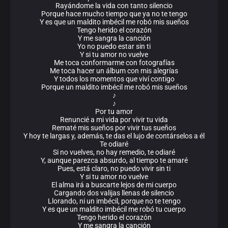
Rayándome la vida con tanto silencio
Porque hace mucho tiempo que ya no te tengo
Y es que un maldito imbécil me robó mis sueños
Tengo herido el corazón
Y me sangra la canción
Yo no puedo estar sin ti
Y si tu amor no vuelve
Me toca conformarme con fotografías
Me toca hacer un álbum con mis alegrías
Y todos los momentos que viví contigo
Porque un maldito imbécil me robó mis sueños
♪
♪
Por tu amor
Renuncié a mi vida por vivir tu vida
Rematé mis sueños por vivir tus sueños
Y hoy te largas y, además, te das el lujo de contárselos a él
Te odiaré
Si no vuelves, no hay remedio, te odiaré
Y, aunque parezca absurdo, al tiempo te amaré
Pues, está claro, no puedo vivir sin ti
Y si tu amor no vuelve
El alma irá a buscarte lejos de mi cuerpo
Cargando dos valijas llenas de silencio
Llorando, ni un imbécil, porque no te tengo
Y es que un maldito imbécil me robó tu cuerpo
Tengo herido el corazón
Y me sangra la canción