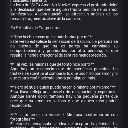
musicales: vallenato.
La letra de "Si Tu Amor No Vuelve" expresa el profundo dolor
y la desilusión que siente alguien tras la pérdida de un amor
significativo. A continuación, se ofrece un análisis de los
temas y fragmentos clave de la canción.
### Análisis de Fragmentos
**"Has hecho cosas que jamás harías por mí"**
Este verso establece la sensación de traición. La persona se
da cuenta de que su ex pareja ha cambiado su
comportamiento y prioridades por otra persona, lo que
resalta la herida emocional de sentirse menospreciado.
**"Tal vez, las mismas que de tonto hice por ti"**
Aquí hay un reconocimiento de sacrificios pasados. La
tristeza se acentúa al comparar lo que uno hizo por amor y lo
que el otro está haciendo ahora por alguien más.
**"Pero sé que alguien puede hacer lo mismo por mi amor"**
Esta línea refleja una mezcla de resignación y esperanza.
Aunque siente dolor, también hay una pequeña parte que
cree que su amor es valioso y que alguien más podría
reconocerlo.
**"Y si tu amor no vuelve / Me toca conformarme con
fotografías"**
El estribillo encapsula la idea de aceptar la pérdida. La