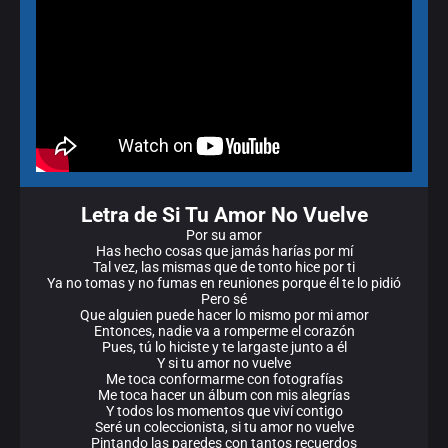
Letra de Si Tu Amor No Vuelve
Por su amor
Has hecho cosas que jamás harías por mí
Tal vez, las mismas que de tonto hice por ti
Ya no tomas y no fumas en reuniones porque él te lo pidió
Pero sé
Que alguien puede hacer lo mismo por mi amor
Entonces, nadie va a romperme el corazón
Pues, tú lo hiciste y te largaste junto a él
Y si tu amor no vuelve
Me toca conformarme con fotografías
Me toca hacer un álbum con mis alegrías
Y todos los momentos que viví contigo
Seré un coleccionista, si tu amor no vuelve
Pintando las paredes con tantos recuerdos