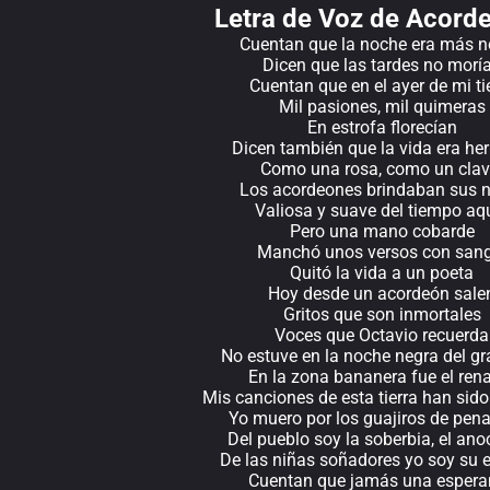
Letra de Voz de Acord
Cuentan que la noche era más 
Dicen que las tardes no morí
Cuentan que en el ayer de mi ti
Mil pasiones, mil quimeras
En estrofa florecían
Dicen también que la vida era h
Como una rosa, como un clav
Los acordeones brindaban sus 
Valiosa y suave del tiempo aq
Pero una mano cobarde
Manchó unos versos con sang
Quitó la vida a un poeta
Hoy desde un acordeón sale
Gritos que son inmortales
Voces que Octavio recuerda
No estuve en la noche negra del gr
En la zona bananera fue el ren
Mis canciones de esta tierra han sido
Yo muero por los guajiros de pena
Del pueblo soy la soberbia, el ano
De las niñas soñadores yo soy su 
Cuentan que jamás una espera