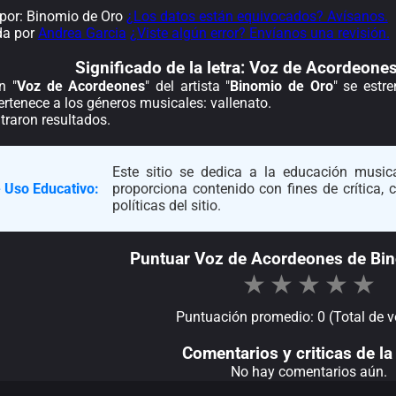
por: Binomio de Oro
¿Los datos están equivocados? Avísanos.
da por
Andrea Garcia
¿Viste algún error? Envíanos una revisión.
Significado de la
letra: Voz de Acordeone
n "
Voz de Acordeones
" del artista "
Binomio de Oro
" se estr
rtenece a los géneros musicales: vallenato.
traron resultados.
Este sitio se dedica a la educación musica
 Uso Educativo:
proporciona contenido con fines de crítica,
políticas del sitio.
Puntuar Voz de Acordeones de Bin
★
★
★
★
★
Puntuación promedio: 0 (Total de v
Comentarios y criticas de la 
No hay comentarios aún.