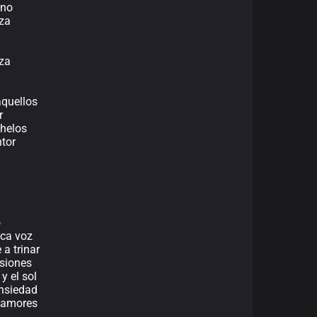
ino
za
za
aquellos
r
helos
tor
o
ica voz
a trinar
usiones
 y el sol
ansiedad
 amores