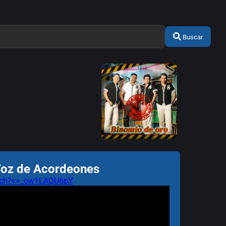
Buscar
Voz de Acordeones
atch?v=_ow1LAQU6pY