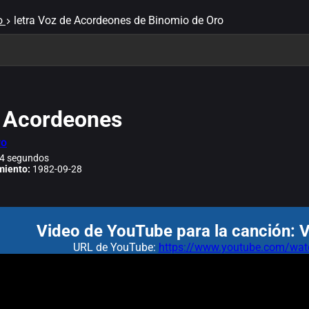
o
letra Voz de Acordeones de Binomio de Oro
 Acordeones
ro
4 segundos
miento:
1982-09-28
Video de YouTube para la canción: 
URL de YouTube:
https://www.youtube.com/w