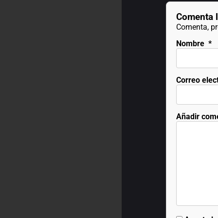
Comenta l
Comenta, pre
Nombre
*
Correo elec
Añadir com