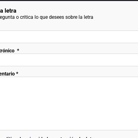
a letra
gunta o critica lo que desees sobre la letra
trónico
*
entario
*