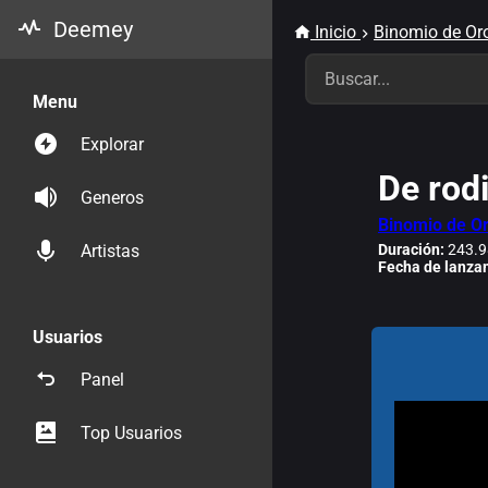
Deemey
Inicio
Binomio de Or
Menu
Explorar
De rodi
Generos
Binomio de O
Duración:
243.9
Artistas
Fecha de lanza
Usuarios
Panel
Top Usuarios