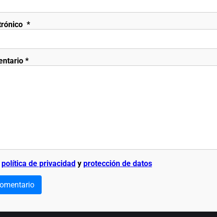
trónico
*
entario
*
a
política de privacidad
y
protección de datos
comentario