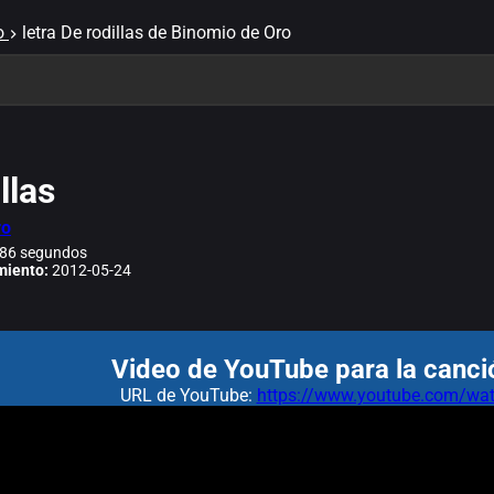
o
letra De rodillas de Binomio de Oro
llas
ro
86 segundos
miento:
2012-05-24
Video de YouTube para la canció
URL de YouTube:
https://www.youtube.com/w