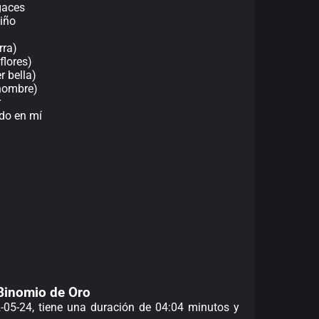
gaces
niño
rra)
flores)
r bella)
 hombre)
r
do en mí
e Binomio de Oro
2-05-24, tiene una duración de 04:04 minutos y