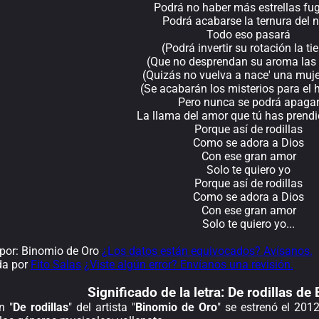
Podrá no haber más estrellas fu
Podrá acabarse la ternura del 
Todo eso pasará
(Podrá invertir su rotación la tie
(Que no desprendan su aroma las 
(Quizás no vuelva a nace' una muje
(Se acabarán los misterios para el
Pero nunca se podrá apaga
La llama del amor que tú has prendi
Porque así de rodillas
Como se adora a Dios
Con ese gran amor
Solo te quiero yo
Porque así de rodillas
Como se adora a Dios
Con ese gran amor
Solo te quiero yo...
por: Binomio de Oro
¿Los datos están equivocados? Avísanos.
da por
Fito Salas
¿Viste algún error? Envíanos una revisión.
Significado de la
letra: De rodillas d
n "
De rodillas
" del artista "
Binomio de Oro
" se estrenó el 201