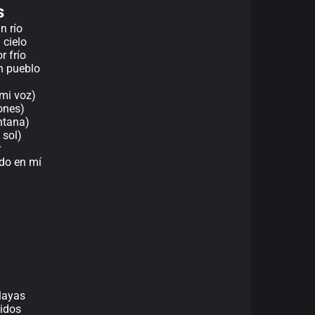
s
n río
 cielo
r frío
n pueblo
 mi voz)
ones)
ntana)
 sol)
r
do en mí
layas
nidos