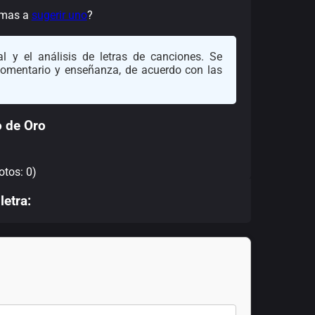
nimas a
sugerir uno
?
l y el análisis de letras de canciones. Se
 comentario y enseñanza, de acuerdo con las
o de Oro
otos: 0)
letra: