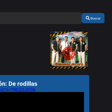
Buscar
n: De rodillas
atch?v=YNh2ZLUC5lk