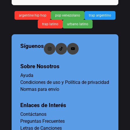
argentine hip hop
pop venezolano
trap argentino
trap latino
urbano latino
Síguenos
Sobre Nosotros
Ayuda
Condiciones de uso y Política de privacidad
Normas para envío
Enlaces de Interés
Contáctanos
Preguntas Frecuentes
Letras de Canciones