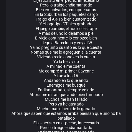
El jesucristo en el pecho, innecesario
Pero lo traigo endiamantado
Bien empolvados, encapuchados
En la Suburban los paquetes cargo
Traigo el AR-15 bien customizado
Y el logotipo CT bien grabado
El juego cambié, el hocico les tapé
A más de uno lo dejamos a pie
El viejo continente lo conozco bien
Llego a Barcelona y voy al W
Ya no pregunto cuánto es lo que cuesta
Nomás que me lo agreguen a la cuenta
Viviendo recio conozco la vuelta
Yo la he vivido
A mi nadie me cuenta
Me compré mi primer Cayenne
Y fue a los 16
Andando en lo que ando
Enemigos me busqué
Endiamantado, siempre volado
Ahora me miran que ando bien tumbado
Muchos me han fallado
Pero ya he gastado
Mucho más dinero de lo ganado
Ahora que saben que estamos arriba piensan que uno no ha
batallado
El jesucristo en el pecho, innecesario
Pero lo traigo endiamantado