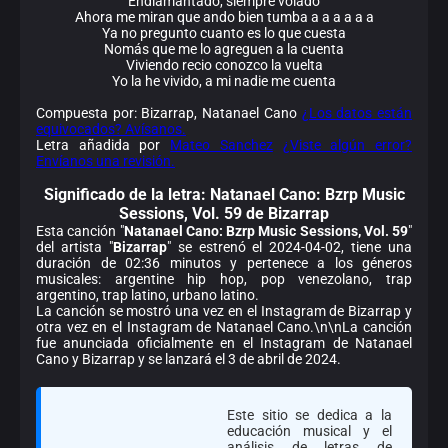
Endiamantado, siempre volado
Ahora me miran que ando bien tumba a a a a a a
Ya no pregunto cuanto es lo que cuesta
Nomás que me lo agreguen a la cuenta
Viviendo recio conozco la vuelta
Yo la he vivido, a mi nadie me cuenta
Compuesta por: Bizarrap, Natanael Cano
¿Los datos están
equivocados? Avísanos.
Letra añadida por
Mateo Sanchez
¿Viste algún error?
Envíanos una revisión.
Significado de la
letra: Natanael Cano: Bzrp Music
Sessions, Vol. 59 de Bizarrap
Esta canción "
Natanael Cano: Bzrp Music Sessions, Vol. 59
"
del artista "
Bizarrap
" se estrenó el 2024-04-02, tiene una
duración de 02:36 minutos y pertenece a los géneros
musicales: argentine hip hop, pop venezolano, trap
argentino, trap latino, urbano latino.
La canción se mostró una vez en el Instagram de Bizarrap y
otra vez en el Instagram de Natanael Cano.\n\nLa canción
fue anunciada oficialmente en el Instagram de Natanael
Cano y Bizarrap y se lanzará el 3 de abril de 2024.
Este sitio se dedica a la
educación musical y el
análisis de letras de