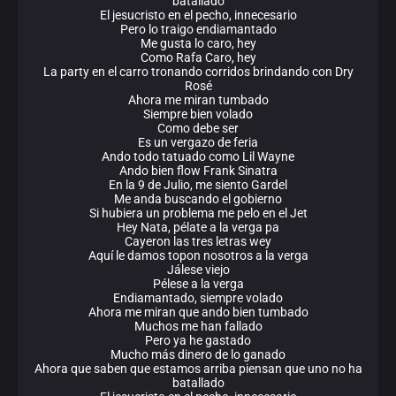
batallado
El jesucristo en el pecho, innecesario
Pero lo traigo endiamantado
Me gusta lo caro, hey
Como Rafa Caro, hey
La party en el carro tronando corridos brindando con Dry
Rosé
Ahora me miran tumbado
Siempre bien volado
Como debe ser
Es un vergazo de feria
Ando todo tatuado como Lil Wayne
Ando bien flow Frank Sinatra
En la 9 de Julio, me siento Gardel
Me anda buscando el gobierno
Si hubiera un problema me pelo en el Jet
Hey Nata, pélate a la verga pa
Cayeron las tres letras wey
Aquí le damos topon nosotros a la verga
Jálese viejo
Pélese a la verga
Endiamantado, siempre volado
Ahora me miran que ando bien tumbado
Muchos me han fallado
Pero ya he gastado
Mucho más dinero de lo ganado
Ahora que saben que estamos arriba piensan que uno no ha
batallado