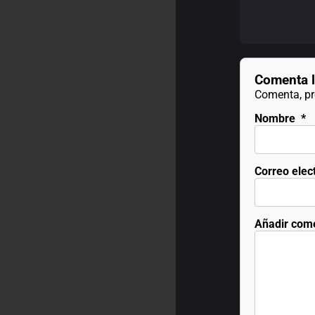
Comenta l
Comenta, pre
Nombre
*
Correo elec
Añadir com