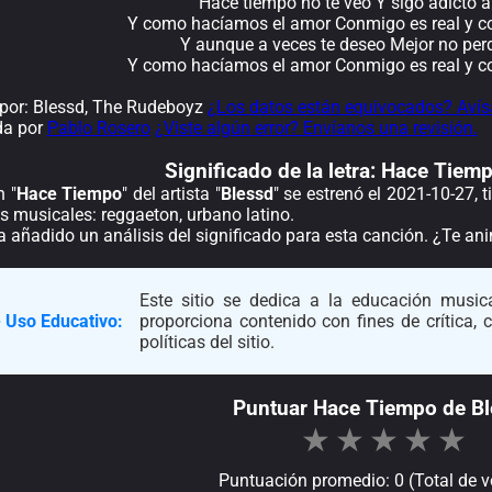
Hace tiempo no te veo Y sigo adicto a
Y como hacíamos el amor Conmigo es real y con
Y aunque a veces te deseo Mejor no perd
Y como hacíamos el amor Conmigo es real y con
por: Blessd, The Rudeboyz
¿Los datos están equivocados? Avís
da por
Pablo Rosero
¿Viste algún error? Envíanos una revisión.
Significado de la
letra: Hace Tiem
n "
Hace Tiempo
" del artista "
Blessd
" se estrenó el 2021-10-27,
s musicales: reggaeton, urbano latino.
a añadido un análisis del significado para esta canción. ¿Te a
Este sitio se dedica a la educación musica
 Uso Educativo:
proporciona contenido con fines de crítica,
políticas del sitio.
Puntuar Hace Tiempo de B
★
★
★
★
★
Puntuación promedio: 0 (Total de v