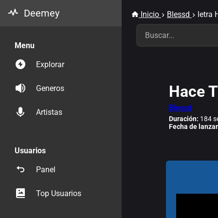
Deemey
Inicio
Blessd
letra
Menu
Explorar
Hace 
Generos
Blessd
Artistas
Duración:
184 s
Fecha de lanza
Usuarios
Panel
Top Usuarios