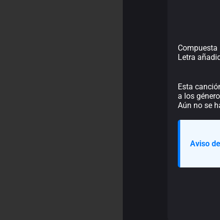
Compuesta 
Letra añadi
Esta canció
a los género
Aún no se h
Aviso de