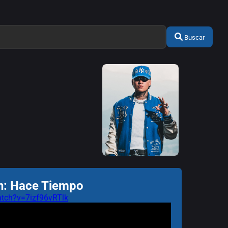
Buscar
ón: Hace Tiempo
tch?v=7izf96vRTlk