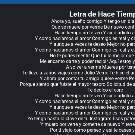
Letra de Hace Tiem
Ahora yo, sueño contigo Y tengo un diab
Que se muere por verme De nuevo conti
Hace tiempo no te veo Y sigo adicto a
Y como hacíamos el amor Conmigo es real y con
Y aunque a veces te deseo Mejor no perd
Y como hacíamos el amor Conmigo es real y con
No te pudes mentir Que fui lo mejor que 
Me encanto darte y poder recibir Aquí estoy y
A volver a verme Mueres por te
Te lleve a varios viajes como Julio Verne Te hice el 
Y ahora por contar tu amiga quiere verme Per
Porque siento que fuiste el mayor tesoro Solicitud de 
Te dedico el coro
Hace tiempo no te veo Y sigo adicto a
Y como hacíamos el amor Conmigo es real y con
Y aunque a veces te deseo Mejor no perd
Y como hacíamos el amor Conmigo es real y con
Yo tengo hasta la clave de tu Instagram Esos patos 
Y muero por verte y comerte de nuevo Y tene
Por ti viajo como perseo y así te cases y