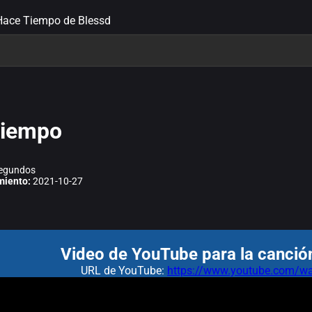
 Hace Tiempo de Blessd
Tiempo
egundos
miento:
2021-10-27
Video de YouTube para la canci
URL de YouTube:
https://www.youtube.com/wa