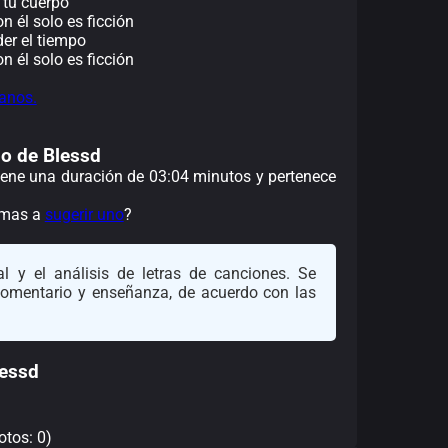
 tu cuerpo
 él solo es ficción
er el tiempo
 él solo es ficción
anos.
po de Blessd
 tiene una duración de 03:04 minutos y pertenece
nimas a
sugerir uno
?
l y el análisis de letras de canciones. Se
 comentario y enseñanza, de acuerdo con las
lessd
otos: 0)