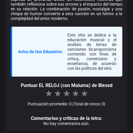
también reflexiona sobre sus errores y el impacto del tiempo
en su relación. La combinación de pasión, nostalgia y una
chispa de humor convierte a esta canción en un himno a la
complejidad del amor moderno.
Este sitio se dedica a la
educación musical y el
análisis de letras de
canciones. Se proporciona
Aviso de Uso Educativo:
contenido con fines de
crítica, comentario y
enseñanza, de acuerdo
con las políticas del sitio.
Puntuar EL RELOJ (con Maluma) de Blessd
★
★
★
★
★
Puntuación promedio: 0 (Total de votos: 0)
Comentarios y criticas de la letra:
No hay comentarios aún.