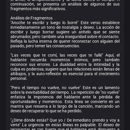
continuación, se presenta un análisis de algunos de sus
fragmentos más significativos.
Análisis de Fragmentos
"Anoche te escribí y luego lo borré" Este verso establece
inmediatamente un tono de nostalgia y deseo. La acción de
escribir y luego borrar sugiere un anhelo que se siente
abrumador, pero también una inseguridad sobre el contacto.
Refleja la lucha interna de querer reconectar con alguien del
pasado, pero temer las consecuencias.
"Las veces que te comí, las veces que te fallé" Aquí, el
hablante recuerda momentos íntimos, pero también
reconoce sus errores. La dualidad entre la intimidad y la
culpa es poderosa; sugiere que las relaciones están llenas de
altibajos, y la auto-reflexión es esencial para el crecimiento
personal.
"Pero el tiempo no vuelve, no vuelve" Este es un lamento
sobre la inevitabilidad del tiempo. La repetición de "no vuelve"
enfatiza la impotencia del hablante ante la pérdida de
oportunidades y momentos. Esta línea se convierte en un
mantra que resuena a lo largo de la canción, marcando un
deseo de recuperar lo que se ha perdido.
"¿Dime dónde estás? Que yo / De inmediato prendo y voy a
verte" La urgencia en estas líneas es palpable. El deseo de
reconectar es tan fuerte que el hablante está dispuesto a