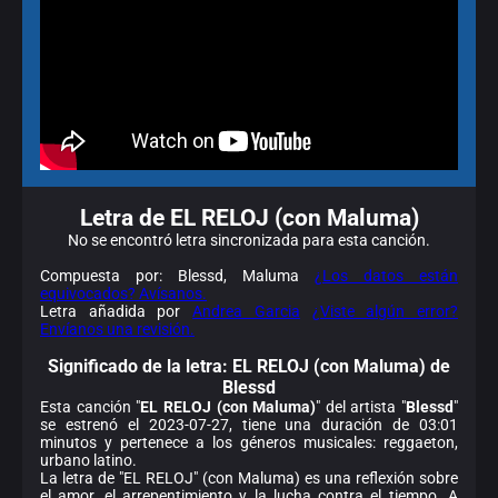
Letra de EL RELOJ (con Maluma)
No se encontró letra sincronizada para esta canción.
Compuesta por: Blessd, Maluma
¿Los datos están
equivocados? Avísanos.
Letra añadida por
Andrea Garcia
¿Viste algún error?
Envíanos una revisión.
Significado de la
letra: EL RELOJ (con Maluma) de
Blessd
Esta canción "
EL RELOJ (con Maluma)
" del artista "
Blessd
"
se estrenó el 2023-07-27, tiene una duración de 03:01
minutos y pertenece a los géneros musicales: reggaeton,
urbano latino.
La letra de "EL RELOJ" (con Maluma) es una reflexión sobre
el amor, el arrepentimiento y la lucha contra el tiempo. A