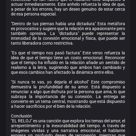
actuar inmediatamente. Este anhelo refuerza la idea de que,
a pesar de los errores, hay un deseo genuino de estar cerca
de esa persona especial.
"Dentro de tus piernas había una dictadura" Esta metáfora
es provocativa y sugiere que la relación era apasionante pero
también opresiva. La "dictadura" puede representar la
intensidad de la conexión emocional y física, que puede ser
tanto liberadora como restrictiva.
"Es que el tiempo nos pasó factura" Este verso refuerza la
idea de que el tiempo tiene un costo emocional. Reconocer
que el tiempo ha influido en la relación añade un sentido de
realismo a la letra, sugiriendo que ambos han cambiado y
que esos cambios han afectado la dinámica entre ellos.
"Si nunca te vas, yo dejaría el alcohol" Este compromiso
demuestra la profundidad de su amor. Está dispuesto a
renunciar a algo que disfruta por la persona que ama, lo que
subraya la importancia de su conexión. La entrega se
convierte en un tema central, mostrando que está dispuesto
a hacer sacrificios por el bien de la relación.
Conclusión
"EL RELOJ" es una canción que explora los temas del amor, el
arrepentimiento y la inexorabilidad del tiempo. A través de
imágenes vívidas y una narrativa emocional, el hablante
expresa un profundo deseo de reconexión, mientras que