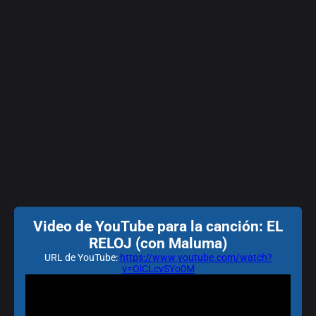
Video de YouTube para la canción: EL
RELOJ (con Maluma)
URL de YouTube:
https://www.youtube.com/watch?
v=OlCLcvSYo0M