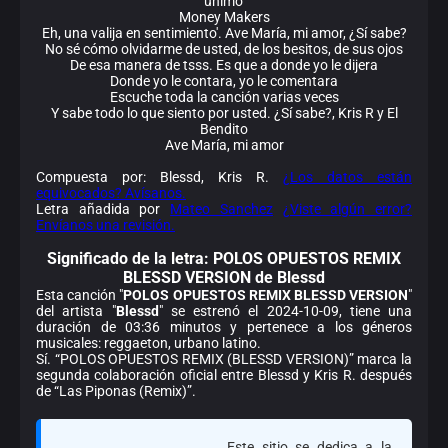
unimo'
Money Makers
Eh, una valija en sentimiento'. Ave María, mi amor, ¿Sí sabe?
No sé cómo olvidarme de usted, de los besitos, de sus ojos
De esa manera de tsss. Es que a donde yo le dijera
Donde yo le contara, yo le comentara
Escuche toda la canción varias veces
Y sabe todo lo que siento por usted. ¿Sí sabe?, Kris R y El
Bendito
Ave María, mi amor
Compuesta por: Blessd, Kris R.
¿Los datos están
equivocados? Avísanos.
Letra añadida por
Mateo Sanchez
¿Viste algún error?
Envíanos una revisión.
Significado de la
letra: POLOS OPUESTOS REMIX
BLESSD VERSION de Blessd
Esta canción "
POLOS OPUESTOS REMIX BLESSD VERSION
"
del artista "
Blessd
" se estrenó el 2024-10-09, tiene una
duración de 03:36 minutos y pertenece a los géneros
musicales: reggaeton, urbano latino.
Sí. “POLOS OPUESTOS REMIX (BLESSD VERSION)” marca la
segunda colaboración oficial entre Blessd y Kris R. después
de “Las Piponas (Remix)”.
Este sitio se dedica a la