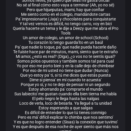
Somos fletes, ya quiero que seas mi gatita oficial
No sé al final cómo esto vaya a terminar (Ah, yo no sé)
Pero que hijueputas, mami, hay que confiar
Me siento como en el colegio, mandándote cartas
Pa' impresionarte (Jaja) y chocolates para conquistarte
Y tal vez vernos es difícil, no tengo carro, voy en bici
Quería hacerte un tema y le dije a Deezy que me abra el Pro
Tools
Un amor de colegio, un amor de school (School)
Tu corazón lo tengo guarda'íto en un baúl
Pa' que nadie lo toque, pa' que nadie pueda hacerle daño
Te fuiste hace par de minutos, mami, siento que te extraño
Mi amor, ¿esto es real? (Diga), ¿o vos no te sentís igual?
Somos polos opuestos y también somos tal para cual
Yo por eso me porto bien y en la calle dejo de chimbear
Por eso de mí usted no tiene que dudar (Nunca)
Que yo estoy pa' ti, si tú me dices que estás puesta
Dime si piensa' en mí cuando te acuesta'
Porque yo sí, y no te dejo de pensar ni un segundo
Estoy ahorrando pa' comprarte el mundo
Sus labiecito' me gustan cuando ella bien tierna me habla
El pelo negro le llega hasta las nalgas
Loco de verla, loco de besarla. Ya llegué a tu unidad
Estoy esperando a que salgas
Es difícil de entender lo que tú tienes conmigo
Pero es má' difícil explicar lo chimba que nos sentimo'
Y es que no logro entender (Sisas) la conexión que tuvimo'
Y es que después de esa noche de ayer siento que más nos