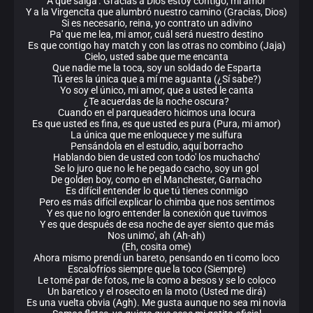
A que salga'. Gracias a Dios estoy contigo, mi amor
Y a la Virgencita que alumbró nuestro camino (Gracias, Dios)
Si es necesario, reina, yo contrato un adivino
Pa' que me lea, mi amor, cuál será nuestro destino
Es que contigo hay match y con las otras no combino (Jaja)
Cielo, usted sabe que me encanta
Que nadie me la toca, soy un soldado de Esparta
Tú eres la única que a mí me aguanta (¿Sí sabe?)
Yo soy el único, mi amor, que a usted le canta
¿Te acuerdas de la noche oscura?
Cuando en el parqueadero hicimos una locura
Es que usted es fina, es que usted es pura (Pura, mi amor)
La única que me enloquece y me sulfura
Pensándola en el estudio, aquí borracho
Hablando bien de usted con todo' los muchacho'
Se lo juro que no le he pegado cacho, soy un gol
De golden boy, como en el Manchester, Garnacho
Es difícil entender lo que tú tienes conmigo
Pero es más difícil explicar lo chimba que nos sentimos
Y es que no logro entender la conexión que tuvimos
Y es que después de esa noche de ayer siento que más
Nos unimo', ah (Ah-ah)
(Eh, cosita ome)
Ahora mismo prendí un bareto, pensando en ti como loco
Escalofríos siempre que la toco (Siempre)
Le tomé par de fotos, me la como a besos y se lo coloco
Un baretico y el rosecito en la moto (Usted me dirá)
Es una vuelta obvia (Agh). Me gusta aunque no sea mi novia