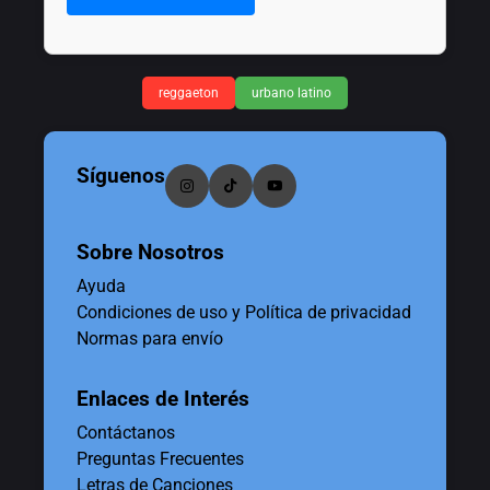
reggaeton
urbano latino
Síguenos
Sobre Nosotros
Ayuda
Condiciones de uso y Política de privacidad
Normas para envío
Enlaces de Interés
Contáctanos
Preguntas Frecuentes
Letras de Canciones