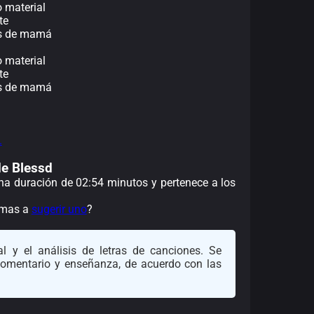
o material
te
jos de mamá
o material
te
jos de mamá
.
de Blessd
 una duración de 02:54 minutos y pertenece a los
nimas a
sugerir uno
?
l y el análisis de letras de canciones. Se
 comentario y enseñanza, de acuerdo con las