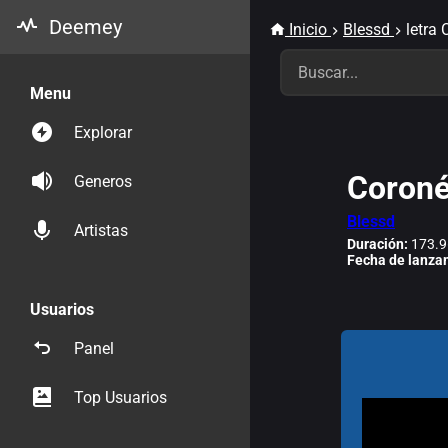
Deemey
Inicio
Blessd
letra
Menu
Explorar
Coron
Generos
Blessd
Artistas
Duración:
173.9
Fecha de lanza
Usuarios
Panel
Top Usuarios