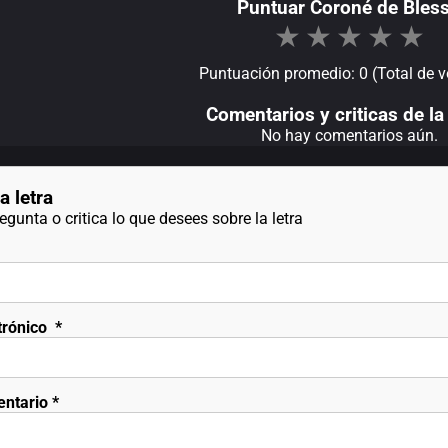
Puntuar Coroné de Bles
★
★
★
★
★
Puntuación promedio: 0 (Total de v
Comentarios y criticas de la 
No hay comentarios aún.
a letra
gunta o critica lo que desees sobre la letra
trónico
*
entario
*