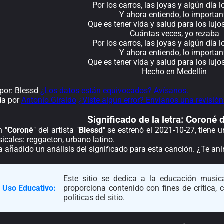
Por los carros, las joyas y algún día l
Y ahora entiendo, lo importan
Que es tener vida y salud para los lu
Cuántas veces, yo rezaba
Por los carros, las joyas y algún día l
Y ahora entiendo, lo importan
Que es tener vida y salud para los lu
Hecho en Medellín
por: Blessd
¿Los datos están equivocados? Avísanos.
da por
Antonio Giraldo
¿Viste algún error? Envíanos una revisión
Significado de la
letra: Coroné 
n "
Coroné
" del artista "
Blessd
" se estrenó el 2021-10-27, tiene
cales: reggaeton, urbano latino.
a añadido un análisis del significado para esta canción. ¿Te a
Este sitio se dedica a la educación musica
 Uso Educativo:
proporciona contenido con fines de crítica,
políticas del sitio.