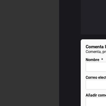
Comenta l
Comenta, pre
Nombre
*
Correo elec
Añadir com