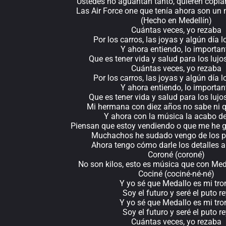
Ustedes no aguantan tanto, quieren copia
Las Air Force one que tenía ahora son un
(Hecho en Medellín)
Cuántas veces, yo rezaba
Por los carros, las joyas y algún día l
Y ahora entiendo, lo importan
Que es tener vida y salud para los lu
Cuántas veces, yo rezaba
Por los carros, las joyas y algún día l
Y ahora entiendo, lo importan
Que es tener vida y salud para los lu
Mi hermana con diez años no sabe ni q
Y ahora con la música la acabo d
Piensan que estoy vendiendo o que me he g
Muchachos he sudado vengo de los p
Ahora tengo cómo darle los detalles 
Coroné (coroné)
No son kilos, esto es música que con Med
Cociné (cociné-né-né)
Y yo sé que Medallo es mi tro
Soy el futuro y seré el puto r
Y yo sé que Medallo es mi tro
Soy el futuro y seré el puto r
Cuántas veces, yo rezaba