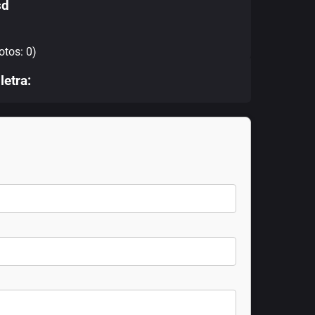
sd
otos: 0)
letra: