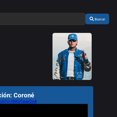
Buscar
ción: Coroné
atch?v=f8KO1pwr2n8