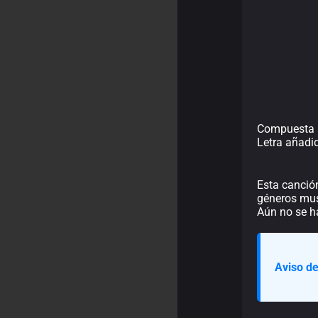
Compuesta 
Letra añadi
Esta canció
géneros musi
Aún no se h
Aviso de