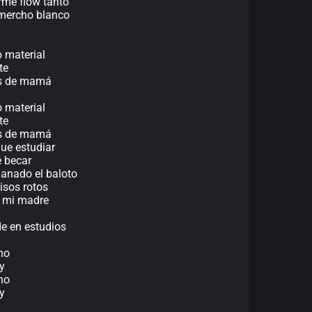
rme flow tanto
 mercho blanco
o material
te
jos de mamá
o material
te
jos de mamá
ue estudiar
e becar
anado el baloto
isos rotos
a mi madre
e en estudios
no
ey
no
ey