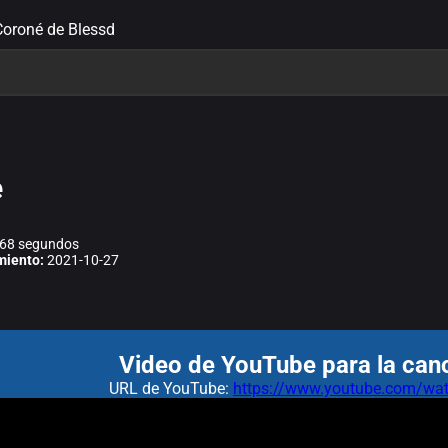
 Coroné de Blessd
é
68 segundos
miento:
2021-10-27
Video de YouTube para la can
URL de YouTube:
https://www.youtube.com/w