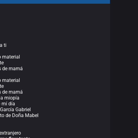
a ti
o material
te
jos de mamá
o material
te
jos de mamá
ga miopía
ó mí día
García Gabriel
ieto de Doña Mabel
extranjero