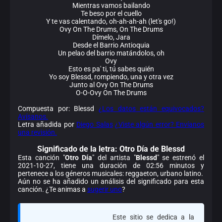
Mientras vamos bailando
Te beso por el cuello
Y te vas calentando, oh-ah-ah-ah (let's go!)
Ovy On The Drums, On The Drums
Dímelo, Jara
Desde el Barrio Antioquia
Un pelao del barrio matándolos, oh
Ovy
Esto es pa' ti, tú sabes quién
Yo soy Blessd, rompiendo, una y otra vez
Junto al Ovy On The Drums
O-O-Ovy On The Drums
Compuesta por: Blessd
¿Los datos están equivocados?
Avísanos.
Letra añadida por
Diego Salas
¿Viste algún error? Envíanos
una revisión.
Significado de la
letra: Otro Día de Blessd
Esta canción "
Otro Día
" del artista "
Blessd
" se estrenó el
2021-10-27, tiene una duración de 02:56 minutos y
pertenece a los géneros musicales: reggaeton, urbano latino.
Aún no se ha añadido un análisis del significado para esta
canción. ¿Te animas a
sugerir uno
?
Este sitio se dedica a la