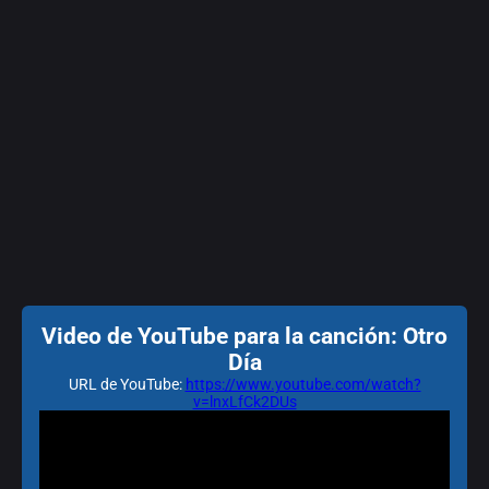
Video de YouTube para la canción: Otro
Día
URL de YouTube:
https://www.youtube.com/watch?
v=lnxLfCk2DUs