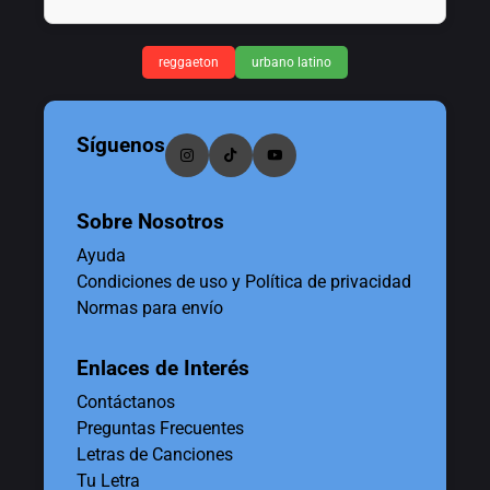
reggaeton
urbano latino
Síguenos
Sobre Nosotros
Ayuda
Condiciones de uso y Política de privacidad
Normas para envío
Enlaces de Interés
Contáctanos
Preguntas Frecuentes
Letras de Canciones
Tu Letra