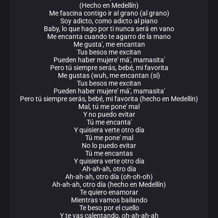
(Hecho en Medellín)
Me fascina contigo ir al grano (al grano)
Soy adicto, como adicto al piano
Baby, lo que hago por ti nunca será en vano
Me encanta cuando te agarro de la mano
Me gusta', me encantan
Tus besos me excitan
Pueden haber mujere' má', mamasita'
Pero tú siempre serás, bebé, mi favorita
Me gustas (wuh, me encantan (sí)
Tus besos me excitan
Pueden haber mujere' má', mamasita'
Pero tú siempre serás, bebé, mi favorita (hecho en Medellín)
Mal, tú me pone' mal
Y no puedo evitar
Tú me encanta'
Y quisiera verte otro día
Tú me pone' mal
No lo puedo evitar
Tú me encantas
Y quisiera verte otro día
Ah-ah-ah, otro día
Ah-ah-ah, otro día (oh-oh-oh)
Ah-ah-ah, otro día (hecho en Medellín)
Te quiero enamorar
Mientras vamos bailando
Te beso por el cuello
Y te vas calentando, oh-ah-ah-ah