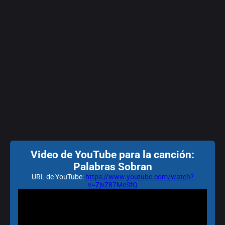
Video de YouTube para la canción:
Palabras Sobran
URL de YouTube:
https://www.youtube.com/watch?
v=ZjvZ87MeSfQ