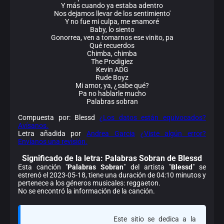
Y más cuando ya estaba adentro
Nos dejamos llevar de los sentimiento'
Y no fue mi culpa, me enamoré
Baby, lo siento
Gonorrea, ven a tomarnos ese vinito, pa
Qué recuerdos
Chimba, chimba
The Prodigiez
Kevin ADG
Rude Boyz
Mi amor, ya, ¿sabe qué?
Pa no hablarle mucho
Palabras sobran
Compuesta por: Blessd
¿Los datos están equivocados?
Avísanos.
Letra añadida por
Andrea Garcia
¿Viste algún error?
Envíanos una revisión.
Significado de la
letra: Palabras Sobran de Blessd
Esta canción "
Palabras Sobran
" del artista "
Blessd
" se
estrenó el 2023-05-18, tiene una duración de 04:10 minutos y
pertenece a los géneros musicales: reggaeton.
No se encontró la información de la canción.
Este sitio se dedica a la