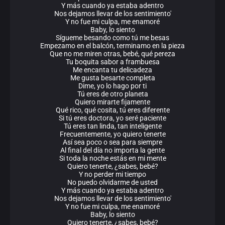
Y más cuando ya estaba adentro
Nos dejamos llevar de los sentimiento'
Y no fue mi culpa, me enamoré
Baby, lo siento
Sígueme besando como tú me besas
Empezamo en el balcón, terminamo en la pieza
Que no me miren otras, bebé, qué pereza
Tu boquita sabor a frambuesa
Me encanta tu delicadeza
Me gusta besarte completa
Dime, yo lo hago por ti
Tú eres de otro planeta
Quiero mirarte fijamente
Qué rico, qué cosita, tú eres diferente
Si tú eres doctora, yo seré paciente
Tú eres tan linda, tan inteligente
Frecuentemente, yo quiero tenerte
Así sea poco o sea para siempre
Al final del día no importa la gente
Si toda la noche estás en mi mente
Quiero tenerte, ¿sabes, bebé?
Y no perder mi tiempo
No puedo olvidarme de usted
Y más cuando ya estaba adentro
Nos dejamos llevar de los sentimiento'
Y no fue mi culpa, me enamoré
Baby, lo siento
Quiero tenerte, ¿sabes, bebé?