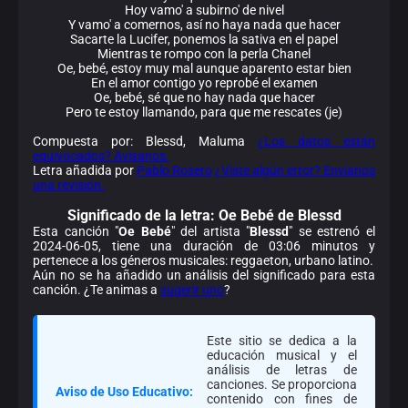
Hoy vamo' a subirno' de nivel
Y vamo' a comernos, así no haya nada que hacer
Sacarte la Lucifer, ponemos la sativa en el papel
Mientras te rompo con la perla Chanel
Oe, bebé, estoy muy mal aunque aparento estar bien
En el amor contigo yo reprobé el examen
Oe, bebé, sé que no hay nada que hacer
Pero te estoy llamando, para que me rescates (je)
Compuesta por: Blessd, Maluma
¿Los datos están
equivocados? Avísanos.
Letra añadida por
Pablo Rosero
¿Viste algún error? Envíanos
una revisión.
Significado de la
letra: Oe Bebé de Blessd
Esta canción "
Oe Bebé
" del artista "
Blessd
" se estrenó el
2024-06-05, tiene una duración de 03:06 minutos y
pertenece a los géneros musicales: reggaeton, urbano latino.
Aún no se ha añadido un análisis del significado para esta
canción. ¿Te animas a
sugerir uno
?
Este sitio se dedica a la
educación musical y el
análisis de letras de
canciones. Se proporciona
Aviso de Uso Educativo:
contenido con fines de