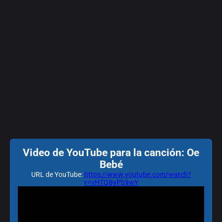
Video de YouTube para la canción: Oe
Bebé
URL de YouTube:
https://www.youtube.com/watch?
v=vHTQByPb9wY