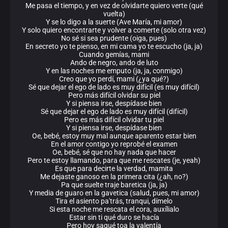
Me pasa el tiempo, y en vez de olvidarte quiero verte (qué
vuelta)
Y se lo digo a la suerte (Ave María, mi amor)
Y solo quiero encontrarte y volver a comerte (solo otra vez)
No sé si sea prudente (oiga, pues)
En secreto yo te pienso, en mi cama yo te escucho (ja, ja)
Cuando gemías, mami
Ando de negro, ando de luto
Y en las noches me emputo (ja, ja, conmigo)
Creo que yo perdí, mami (¿ya qué?)
Sé que dejar el ego de lado es muy difícil (es muy difícil)
Pero más difícil olvidar su piel
Y si piensa irse, despídase bien
Sé que dejar el ego de lado es muy difícil (difícil)
Pero es más difícil olvidar tu piel
Y si piensa irse, despídase bien
Oe, bebé, estoy muy mal aunque aparento estar bien
En el amor contigo yo reprobé el examen
Oe, bebé, sé que no hay nada que hacer
Pero te estoy llamando, para que me rescates (je, yeah)
Es que para decirte la verdad, mamita
Me dejaste ganoso en la primera cita (¿ah, no?)
Pa que suelte traje baretica (ja, ja)
Y media de guaro en la gavetica (salud, pues, mi amor)
Tira el asiento pa'trás, tranqui, dímelo
Si esta noche me rescata el cora, auxílialo
Estar sin ti qué duro se hacía
Pero hoy saqué toa la valentía