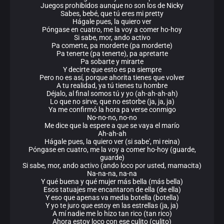
Juegos prohibidos aunque no son los de Nicky
Sabes, bebé, que tú eres mi pretty
Hágale pues, la quiero ver
Póngase en cuatro, me la voy a comer ho-hoy
Si sabe, mor, ando activo
Pa comerte, pa morderte (pa morderte)
Pa tenerte (pa tenerte), pa apretarte
Pa sobarte y mirarte
Y decirte que esto es pa siempre
Pero no es así, porque ahorita tienes que volver
A tu realidad, ya tú tienes tu hombre
Déjalo, al final somos tú y yo (ah-ah-ah-ah)
Lo que no sirve, que no estorbe (ja, ja, ja)
Ya me confirmó la hora pa verse conmigo
No-no-no, no-no
Me dice que la espere a que se vaya el marío
Ah-ah-ah
Hágale pues, la quiero ver (si sabe', mi reina)
Póngase en cuatro, me la voy a comer ho-hoy (guarde,
guarde)
Si sabe, mor, ando activo (ando loco por usted, mamacita)
Na-na-na, na-na
Y qué buena y qué mujer más bella (más bella)
Esos tatuajes me encantaron de ella (de ella)
Y eso que apenas va media botella (botella)
Y yo te juro que estoy en las estrellas (ja, ja)
A mí nadie me lo hizo tan rico (tan rico)
Ahora estoy loco con ese culito (culito)