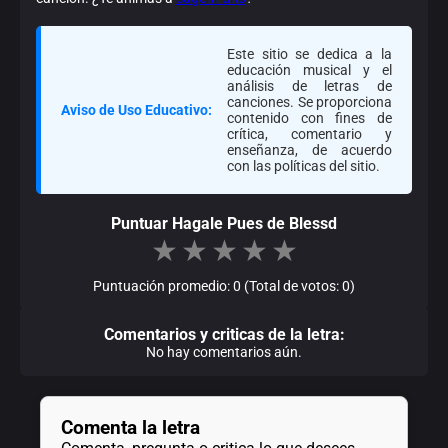
Este sitio se dedica a la
educación musical y el
análisis de letras de
canciones. Se proporciona
Aviso de Uso Educativo:
contenido con fines de
crítica, comentario y
enseñanza, de acuerdo
con las políticas del sitio.
Puntuar Hagale Pues de Blessd
★
★
★
★
★
Puntuación promedio: 0 (Total de votos: 0)
Comentarios y criticas de la letra:
No hay comentarios aún.
Comenta la letra