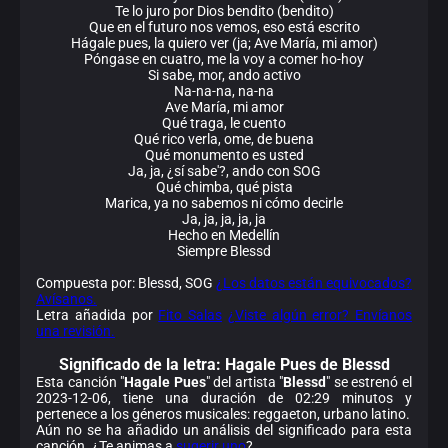
Te lo juro por Dios bendito (bendito)
Que en el futuro nos vemos, eso está escrito
Hágale pues, la quiero ver (ja; Ave María, mi amor)
Póngase en cuatro, me la voy a comer ho-hoy
Si sabe, mor, ando activo
Na-na-na, na-na
Ave María, mi amor
Qué traga, le cuento
Qué rico verla, ome, de buena
Qué monumento es usted
Ja, ja, ¿sí sabe'?, ando con SOG
Qué chimba, qué pista
Marica, ya no sabemos ni cómo decirle
Ja, ja, ja, ja, ja
Hecho en Medellín
Siempre Blessd
Compuesta por: Blessd, SOG
¿Los datos están equivocados?
Avísanos.
Letra añadida por
Fito Salas
¿Viste algún error? Envíanos
una revisión.
Significado de la
letra: Hagale Pues de Blessd
Esta canción "
Hagale Pues
" del artista "
Blessd
" se estrenó el
2023-12-06, tiene una duración de 02:29 minutos y
pertenece a los géneros musicales: reggaeton, urbano latino.
Aún no se ha añadido un análisis del significado para esta
canción. ¿Te animas a
sugerir uno
?