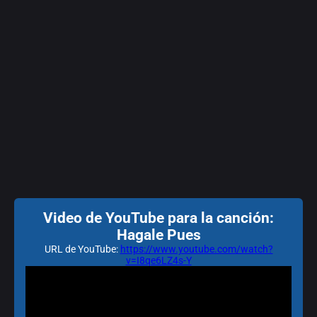
Video de YouTube para la canción:
Hagale Pues
URL de YouTube:
https://www.youtube.com/watch?
v=I8qe6LZ4s-Y