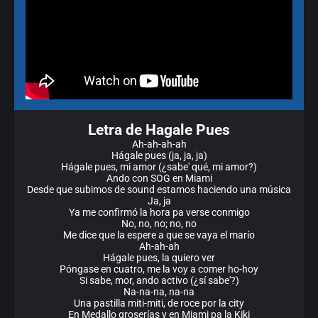
Letra de Hagale Pues
Ah-ah-ah-ah
Hágale pues (ja, ja, ja)
Hágale pues, mi amor (¿sabe' qué, mi amor?)
Ando con SOG en Miami
Desde que subimos de sound estamos haciendo una música
Ja, ja
Ya me confirmó la hora pa verse conmigo
No, no, no; no, no
Me dice que la espere a que se vaya el marío
Ah-ah-ah
Hágale pues, la quiero ver
Póngase en cuatro, me la voy a comer ho-hoy
Si sabe, mor, ando activo (¿sí sabe'?)
Na-na-na, na-na
Una pastilla miti-miti, de roce por la city
En Medallo groserías y en Miami pa la Kiki