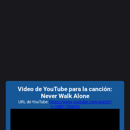
Video de YouTube para la canción:
Never Walk Alone
URL de YouTube:
https://www.youtube.com/watch?
v=3dBFTf8jWYg