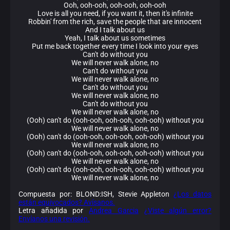
Ooh, ooh-ooh, ooh-ooh, ooh-ooh
Love is all you need, if you want it, then it's infinite
Robbin' from the rich, save the people that are innocent
And I talk about us
Yeah, I talk about us sometimes
Put me back together every time I look into your eyes
Can't do without you
We will never walk alone, no
Can't do without you
We will never walk alone, no
Can't do without you
We will never walk alone, no
Can't do without you
We will never walk alone, no
(Ooh) can't do (ooh-ooh, ooh-ooh, ooh-ooh) without you
We will never walk alone, no
(Ooh) can't do (ooh-ooh, ooh-ooh, ooh-ooh) without you
We will never walk alone, no
(Ooh) can't do (ooh-ooh, ooh-ooh, ooh-ooh) without you
We will never walk alone, no
(Ooh) can't do (ooh-ooh, ooh-ooh, ooh-ooh) without you
We will never walk alone, no
Compuesta por: BLOND:ISH, Stevie Appleton
¿Los datos
están equivocados? Avísanos.
Letra añadida por
Andrea Garcia
¿Viste algún error?
Envíanos una revisión.