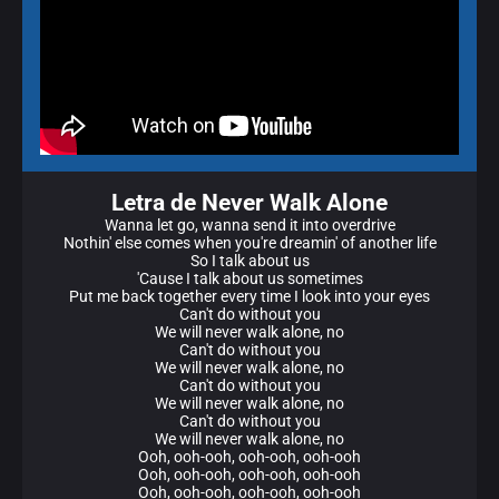
Letra de Never Walk Alone
Wanna let go, wanna send it into overdrive
Nothin' else comes when you're dreamin' of another life
So I talk about us
'Cause I talk about us sometimes
Put me back together every time I look into your eyes
Can't do without you
We will never walk alone, no
Can't do without you
We will never walk alone, no
Can't do without you
We will never walk alone, no
Can't do without you
We will never walk alone, no
Ooh, ooh-ooh, ooh-ooh, ooh-ooh
Ooh, ooh-ooh, ooh-ooh, ooh-ooh
Ooh, ooh-ooh, ooh-ooh, ooh-ooh