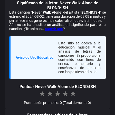
Significado de la
letra: Never Walk Alone de
BLOND:ISH
Esta canción "
Never Walk Alone
" del artista "
BLOND:ISH
" se
estrenó el 2024-08-02, tiene una duración de 03:08 minutos y
pertenece a los géneros musicales: afro house, latin house.
Aún no se ha añadido un análisis del significado para esta
canción. ¿Te animas a
sugerir uno
?
Este sitio se dedica a la
educación musical y el
análisis de letras de
canciones. Se proporciona
Aviso de Uso Educativo:
contenido con fines de
crítica, comentario y
enseñanza, de acuerdo
con las políticas del sitio.
Puntuar Never Walk Alone de BLOND:ISH
★
★
★
★
★
Puntuación promedio: 0 (Total de votos: 0)