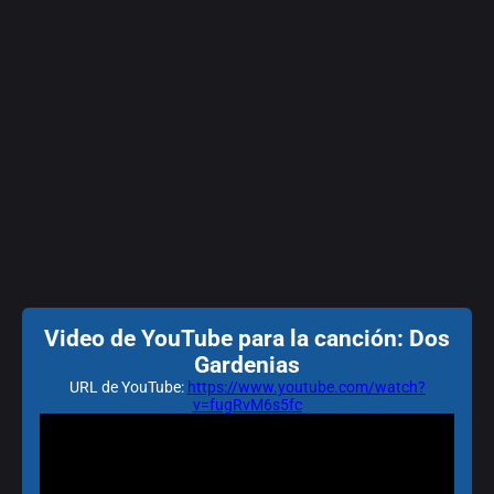
Video de YouTube para la canción: Dos
Gardenias
URL de YouTube:
https://www.youtube.com/watch?
v=fugRvM6s5fc