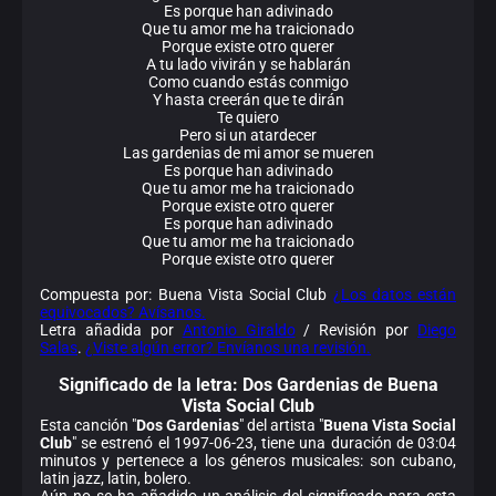
Es porque han adivinado
Que tu amor me ha traicionado
Porque existe otro querer
A tu lado vivirán y se hablarán
Como cuando estás conmigo
Y hasta creerán que te dirán
Te quiero
Pero si un atardecer
Las gardenias de mi amor se mueren
Es porque han adivinado
Que tu amor me ha traicionado
Porque existe otro querer
Es porque han adivinado
Que tu amor me ha traicionado
Porque existe otro querer
Compuesta por: Buena Vista Social Club
¿Los datos están
equivocados? Avísanos.
Letra añadida por
Antonio Giraldo
/ Revisión por
Diego
Salas
.
¿Viste algún error? Envíanos una revisión.
Significado de la
letra: Dos Gardenias de Buena
Vista Social Club
Esta canción "
Dos Gardenias
" del artista "
Buena Vista Social
Club
" se estrenó el 1997-06-23, tiene una duración de 03:04
minutos y pertenece a los géneros musicales: son cubano,
latin jazz, latin, bolero.
Aún no se ha añadido un análisis del significado para esta