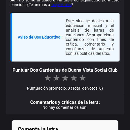
canción. ¿Te animas a
sugerir uno
?
Este sitio se dedica a la
educación musical y el
análisis de letras de
canciones. Se proporciona
Aviso de Uso Educativo:
contenido con fines de
crítica, comentario y
enseñanza, de acuerdo
con las políticas del sitio.
Puntuar Dos Gardenias de Buena Vista Social Club
★
★
★
★
★
Puntuación promedio: 0 (Total de votos: 0)
Comentarios y criticas de la letra:
No hay comentarios aún.
Comenta la letra