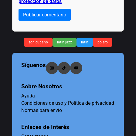
protección de datos
Publicar comentario
son cubano
latin jazz
latin
bolero
Síguenos
Sobre Nosotros
Ayuda
Condiciones de uso y Política de privacidad
Normas para envío
Enlaces de Interés