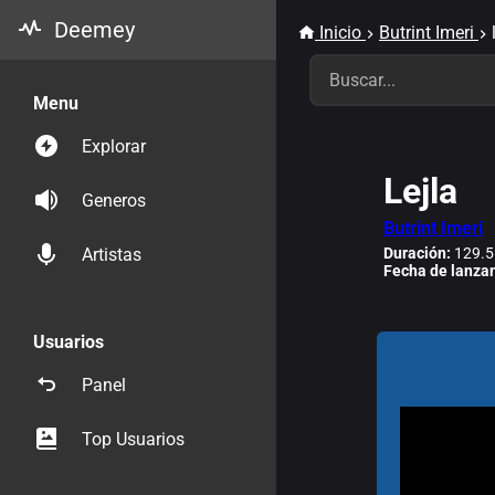
Deemey
Inicio
Butrint Imeri
Menu
Explorar
Lejla
Generos
Butrint Imeri
Duración:
129.5
Artistas
Fecha de lanza
Usuarios
Panel
Top Usuarios