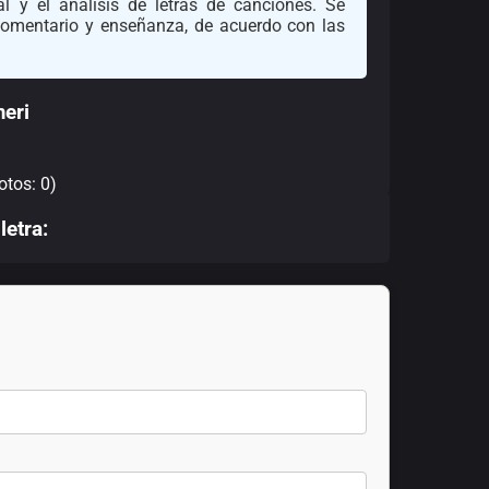
l y el análisis de letras de canciones. Se
 comentario y enseñanza, de acuerdo con las
meri
otos: 0)
letra: