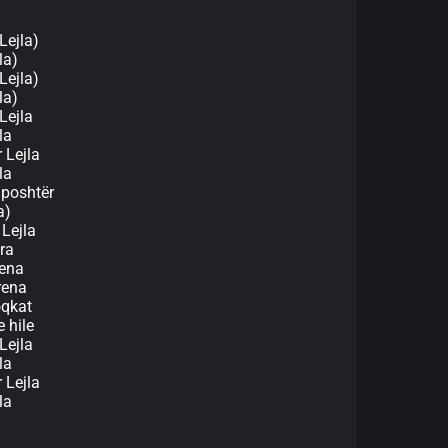
Lejla)
la)
Lejla)
la)
Lejla
la
 Lejla
la
 poshtër
a)
Lejla
era
rena
mrena
oqkat
 hile
Lejla
la
 Lejla
la