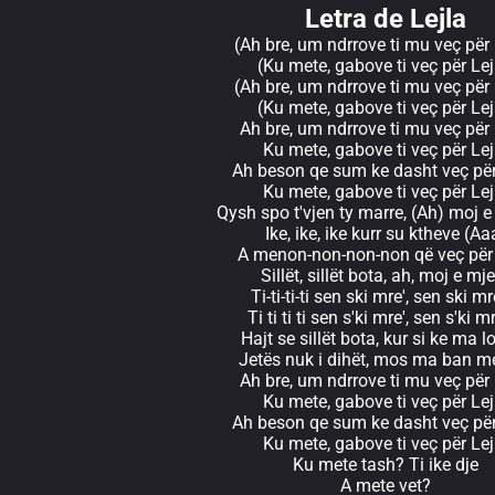
Letra de Lejla
(Ah bre, um ndrrove ti mu veç për 
(Ku mete, gabove ti veç për Lej
(Ah bre, um ndrrove ti mu veç për 
(Ku mete, gabove ti veç për Lej
Ah bre, um ndrrove ti mu veç për 
Ku mete, gabove ti veç për Lej
Ah beson qe sum ke dasht veç për
Ku mete, gabove ti veç për Lej
Qysh spo t'vjen ty marre, (Ah) moj e
Ike, ike, ike kurr su ktheve (Aa
A menon-non-non-non që veç për 
Sillët, sillët bota, ah, moj e mj
Ti-ti-ti-ti sen ski mre', sen ski m
Ti ti ti ti sen s'ki mre', sen s'ki 
Hajt se sillët bota, kur si ke ma l
Jetës nuk i dihët, mos ma ban me
Ah bre, um ndrrove ti mu veç për 
Ku mete, gabove ti veç për Lej
Ah beson qe sum ke dasht veç për
Ku mete, gabove ti veç për Lej
Ku mete tash? Ti ike dje
A mete vet?