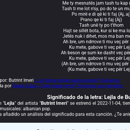
Me ty mesnatës jam tash tu kap 
Tash ti me lot n'sy, po do te un m
Po mirë e di që ki ti faj (Aj, aj
Prano qe ki ti faj (Aj)
Tash unë ty po t'thom
Hajt se sillët bota, kur si ke ma l
Jetës nuk i dihet, mos ma ban me
Ah bre, um ndrrove ti mu veç për 
Ku mete, gabove ti veç për Lej
Ah beson qe sum ke dasht veç për
Ku mete, gabove ti veç për Lej
(Ah bre, um ndrrove ti mu veç për 
(Ku mete, gabove ti veç për Lej
or: Butrint Imeri
¿Los datos están equivocados? Avísanos.
da por
Diego Salas
¿Viste algún error? Envíanos una revisión.
Significado de la
letra: Lejla de B
n "
Lejla
" del artista "
Butrint Imeri
" se estrenó el 2022-11-04, ti
 musicales: albanian pop.
a añadido un análisis del significado para esta canción. ¿Te a