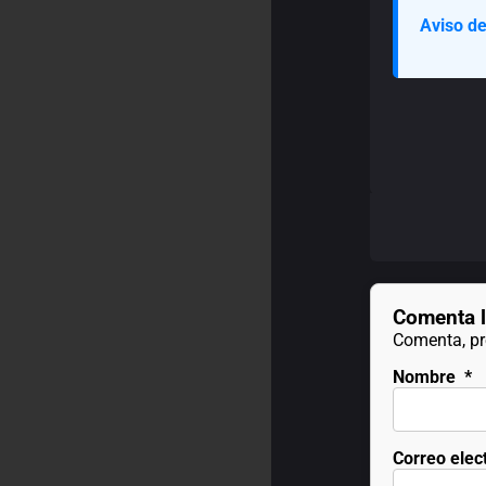
Aviso de
Comenta l
Comenta, pre
Nombre
*
Correo elec