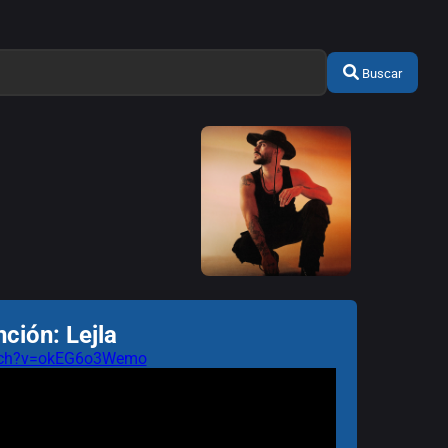
Buscar
ción: Lejla
atch?v=okEG6o3Wemo