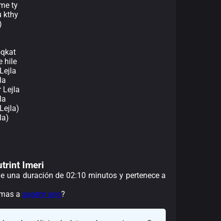
me ty
u kthy
)
oqkat
 hile
Lejla
la
 Lejla
la
Lejla)
la)
utrint Imeri
ene una duración de 02:10 minutos y pertenece a
nimas a
sugerir uno
?