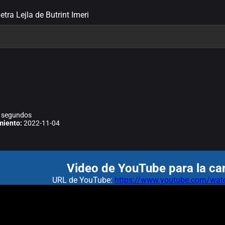
letra Lejla de Butrint Imeri
 segundos
miento:
2022-11-04
Video de YouTube para la can
URL de YouTube:
https://www.youtube.com/w