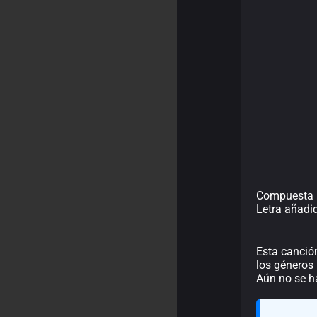
Compuesta p
Letra añadi
Esta canció
los géneros
Aún no se h