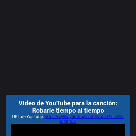
Video de YouTube para la canción:
Robarle tiempo al tiempo
URL de YouTube:
https://www.youtube.com/watch?v=sOA-
bIMf46U