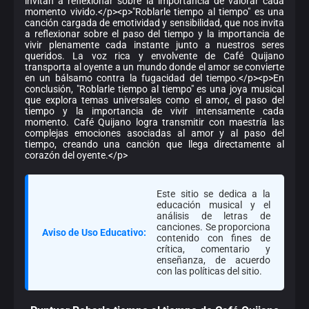
invitan a reflexionar sobre la importancia de valorar cada
momento vivido.</p><p>"Roblarle tiempo al tiempo" es una
canción cargada de emotividad y sensibilidad, que nos invita
a reflexionar sobre el paso del tiempo y la importancia de
vivir plenamente cada instante junto a nuestros seres
queridos. La voz rica y envolvente de Café Quijano
transporta al oyente a un mundo donde el amor se convierte
en un bálsamo contra la fugacidad del tiempo.</p><p>En
conclusión, "Roblarle tiempo al tiempo" es una joya musical
que explora temas universales como el amor, el paso del
tiempo y la importancia de vivir intensamente cada
momento. Café Quijano logra transmitir con maestría las
complejas emociones asociadas al amor y al paso del
tiempo, creando una canción que llega directamente al
corazón del oyente.</p>
Este sitio se dedica a la
educación musical y el
análisis de letras de
canciones. Se proporciona
Aviso de Uso Educativo:
contenido con fines de
crítica, comentario y
enseñanza, de acuerdo
con las políticas del sitio.