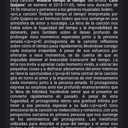
Esta canción "
Robarle tiempo al tiempo
" del artista "
Café
Quijano
" se estrenó el 2013-11-05, tiene una duración de
10:56 minutos y pertenece a los géneros musicales: bolero.
<p>La canción "Robarle tiempo al tiempo" interpretada por
Café Quijano es un hermoso bolero que nos sumerge en una
atmósfera de amor y nostalgia. La letra de la canción nos
habla sobre la fugacidad del tiempo y la imposibilidad de
detenerlo, pero también sobre el deseo profundo de
prolongar esos momentos especiales junto a la persona
amada.</p><p>El protagonista de la canción reflexiona
sobre cómo el tiempo pasa rápidamente, llevándose consigo
cada instante irrepetible. A pesar de sus esfuerzos por
aferrarse a esos momentos, se da cuenta de que es
imposible detener el inexorable transcurrir del tiempo. La
letra nos invita a apreciar cada momento vivido, a valorar las
pequeñas cosas y a disfrutar plenamente del amor mientras
se tiene la oportunidad.</p><p>El tema central de la canción
gira en torno al amor y la importancia de vivir intensamente
cada momento junto a la persona amada. El protagonista
expresa su sorpresa ante ese profundo enamoramiento que
lo llena de felicidad, haciéndole sentir que el presente se
convierte rápidamente en pasado. A pesar de esta
fugacidad, el protagonista siente una gratitud infinita por
tener a esa persona especial a su lado.</p><p>El tono
emocional de la canción es melancólico y romántico, con una
perspectiva narrativa en primera persona que nos sumerge
en los sentimientos del protagonista. Las metáforas
utilizadas para describir el paso del tiempo y el amor nos