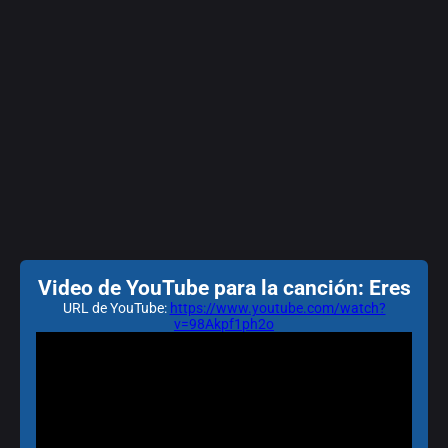
Video de YouTube para la canción: Eres
URL de YouTube:
https://www.youtube.com/watch?
v=98Akpf1ph2o