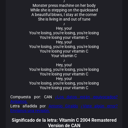
♪
Monster press machine on her body
While she is stepping on the quicksand
A beautiful blows, I stay at the corner
She is living in and out of tune
♪
Hey, you!
You're losing, you're losing, you're losing
You're losing your vitamin C
Hey, you!
You're losing, you're losing, you're losing
You're losing your vitamin C
Your vitamin C
♪
Hey, you!
You're losing, you're losing, you're losing
You're losing your vitamin C
Hey, you!
You're losing, you're losing, you're losing
You're losing your vitamin C
Compuesta por: CAN
¿Los datos están equivocados?
Avísanos.
Letra añadida por
Antonio Giraldo
¿Viste algún error?
Envíanos una revisión.
Significado de la
letra: Vitamin C 2004 Remastered
Version de CAN