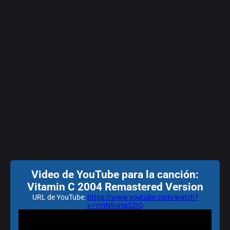
Video de YouTube para la canción:
Vitamin C 2004 Remastered Version
URL de YouTube:
https://www.youtube.com/watch?
v=YmN9oHa3ZIQ