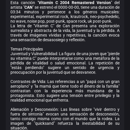
Esta canción "
Vitamin C 2004 Remastered Version
" del
artista "
CAN
" se estrenó el 0000-00-00, tiene una duración de
03:34 minutos y pertenece a los géneros musicales:
experimental, experimental rock, krautrock, neo-psychedelic,
no wave, noise pop, post-punk, space rock, uk post-punk.
La letra de "Vitamin C" de Can presenta una exploración
surrealista y abstracta de la vida, la juventud y la pérdida. A
través de imágenes vívidas y repetitivas, la canción evoca
una sensación de desasosiego y reflexión.
Temas Principales
Juventud y Vulnerabilidad: La figura de una joven que "pierde
su vitamina C" puede interpretarse como una metáfora de la
pérdida de vitalidad o salud emocional. La repetición de
"estás perdiendo" sugiere un sentido de urgencia y
preocupación por la juventud que se desvanece.
Contrastes de Vida: Las referencias a un "papá con un gran
aeroplano" y "la mamá que tiene todo el dinero de la familia"
contrastan con la experiencia más mundana de la
protagonista. Esto sugiere una tensión entre privilegio y la
realidad emocional que enfrenta.
Alienación y Desconexión: Las líneas sobre "vivir dentro y
fuera de sintonía" evocan una sensación de desconexión,
tanto consigo misma como con el mundo que la rodea. La
imagen de "quicksand" refuerza la inestabilidad de su
situación.