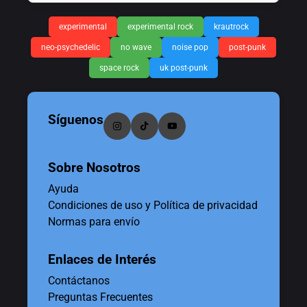
experimental
experimental rock
krautrock
neo-psychedelic
no wave
noise pop
post-punk
space rock
uk post-punk
Síguenos
Sobre Nosotros
Ayuda
Condiciones de uso y Política de privacidad
Normas para envío
Enlaces de Interés
Contáctanos
Preguntas Frecuentes