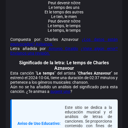
Peut devenir nôtre
Le temps des uns
Et le temps des autres
Le tien, le mien
Peut devenir nôtre
Le temps, le temps
Le temps, le temps
Compuesta por: Charles Aznavour
¿Los datos están
equivocados? Avísanos.
Letra añadida por
Antonio Giraldo
¿Viste algún error?
Envíanos una revisión.
Significado de la
letra: Le temps de Charles
Aznavour
Esta canción "
Le temps
" del artista "
Charles Aznavour
" se
estrenó el 2024-10-04, tiene una duración de 02:37 minutos y
pertenece a los géneros musicales: chanson.
Aún no se ha añadido un análisis del significado para esta
canción. ¿Te animas a
sugerir uno
?
Este sitio se dedica a la
educación musical y el
análisis de letras de
canciones. Se proporciona
Aviso de Uso Educativo:
contenido con fines de