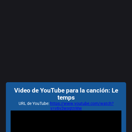
Video de YouTube para la canción: Le
temps
URL de YouTube:
https://www.youtube.com/watch?
v=v6y3wsgtnWw