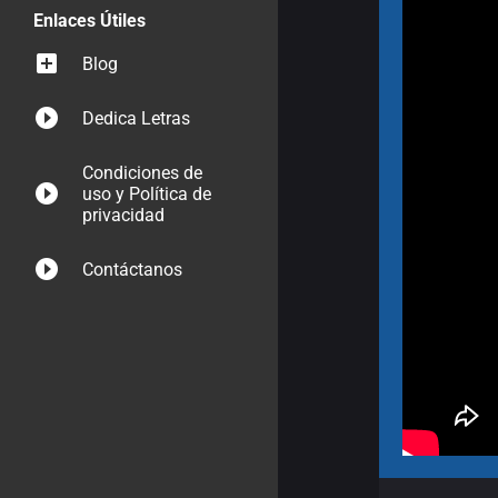
Enlaces Útiles
Blog
Dedica Letras
Condiciones de
uso y Política de
privacidad
Contáctanos