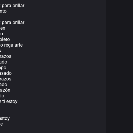
 para brillar
ento
 para brillar
ien
to
pleto
lo regalarte
s
brazos
lado
mpo
pasado
brazos
lado
razón
do
 ti estoy
estoy
te