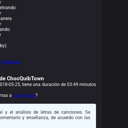
y
elirando
y
manera
y
tando
y
by)
 Avísanos.
.
o de ChocQuibTown
 2018-05-25, tiene una duración de 03:49 minutos
nimas a
sugerir uno
?
l y el análisis de letras de canciones. Se
 comentario y enseñanza, de acuerdo con las