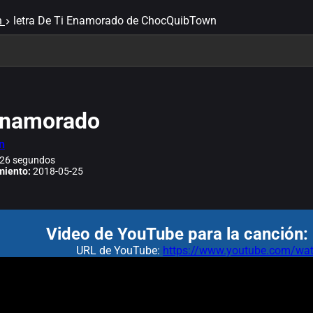
n
letra De Ti Enamorado de ChocQuibTown
Enamorado
n
26 segundos
miento:
2018-05-25
Video de YouTube para la canción:
URL de YouTube:
https://www.youtube.com/w