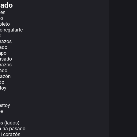
rado
ien
to
pleto
o regalarte
s
brazos
lado
mpo
pasado
brazos
lado
razón
do
toy
estoy
te
os (lados)
da ha pasado
i corazón