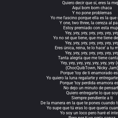
Quiero decir que sí, eres la me
Aquí bom bom chaca
Y no pone problemas
Yo me fascino porque ella es la que
Y one, two three, la cereza al pa
Estoy premiado con esta muj
Yey, yey, yey, yey, yey, yey, ye
Yo no sé que tiene, que me tiene de
Yey, yey, yey, yey, yey, yey, ye
Eres única, reina, te lo hace' a tu
Yey, yey, yey, yey, yey, yey, ye
Tanta alegría que me tiene can
Yey, yey, yey, yey, yey, yey, yey 
(ChocQuibTown, Nicky Jam
Porque 'toy de ti enamorado es
Yo quiero la luna regalarte y entregarte
Porque 'toy perdida enamora e
No dejo un minuto de pensar
Quiero entregarte lo que soy
Siempre pendiente a ti
De la manera en la que te pones cuando 
Yo supe que tú eras lo que quería cuan
Yo soy un loco pero haré el int
Pero por ti yo sería capaz