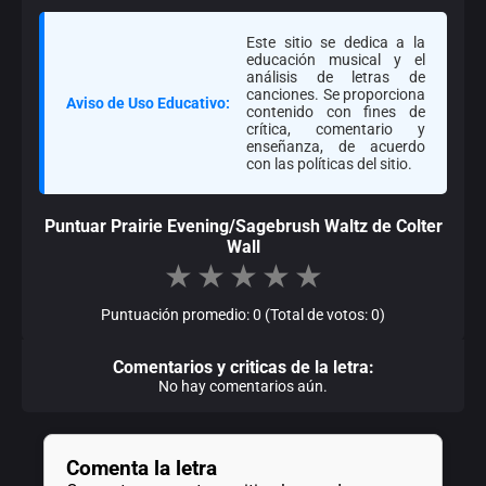
Este sitio se dedica a la
educación musical y el
análisis de letras de
canciones. Se proporciona
Aviso de Uso Educativo:
contenido con fines de
crítica, comentario y
enseñanza, de acuerdo
con las políticas del sitio.
Puntuar Prairie Evening/Sagebrush Waltz de Colter
Wall
★
★
★
★
★
Puntuación promedio: 0 (Total de votos: 0)
Comentarios y criticas de la letra:
No hay comentarios aún.
Comenta la letra