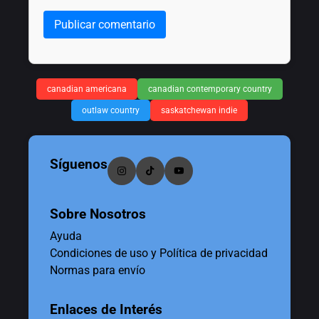
Publicar comentario
canadian americana
canadian contemporary country
outlaw country
saskatchewan indie
Síguenos
Sobre Nosotros
Ayuda
Condiciones de uso y Política de privacidad
Normas para envío
Enlaces de Interés