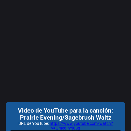
Video de YouTube para la canción:
Prairie Evening/Sagebrush Waltz
URL de YouTube:
https://www.youtube.com/watch?
v=Gme6-nYj8Sg