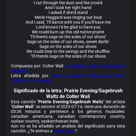
I cut through the dust and the crowd
And I took her right hand
I asked if she'd stand
Merle Haggard was ringing out loud
And I said, "I'll dance with you if you'll have me
Lord knows I'd be glad to have you
We could burn up this old native prairie
'Til there's sage on the soles of our shoes"
Sage on the soles of our shoes, sweet darlin'
Sage on the soles of our shoes
We could step to the swings and the shuffles
'Til there's sage on the soles of our shoes
Compuesta por: Colter Wall
¿Los datos están equivocados?
Avísanos.
Letra añadida por
Antonio Giraldo
¿Viste algún error?
Envíanos una revisión.
Significado de la
letra: Prairie Evening/Sagebrush
Waltz de Colter Wall
Esta canción "
Prairie Evening/Sagebrush Waltz
" del artista
"
Colter Wall
" se estrenó el 2023-07-14, tiene una duración de
03:36 minutos y pertenece a los géneros musicales:
canadian americana, canadian contemporary country,
outlaw country, saskatchewan indie.
Aún no se ha añadido un análisis del significado para esta
canción. ¿Te animas a
sugerir uno
?