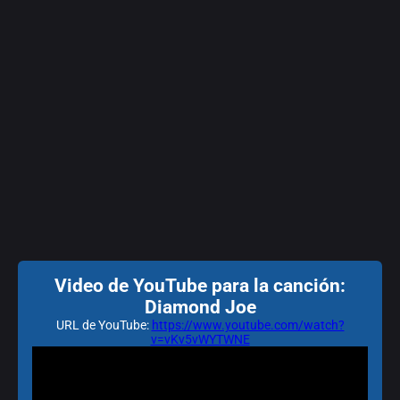
Video de YouTube para la canción:
Diamond Joe
URL de YouTube:
https://www.youtube.com/watch?
v=vKv5vWYTWNE