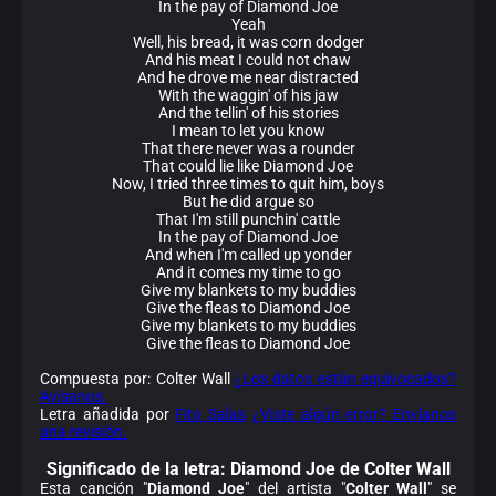
In the pay of Diamond Joe
Yeah
Well, his bread, it was corn dodger
And his meat I could not chaw
And he drove me near distracted
With the waggin' of his jaw
And the tellin' of his stories
I mean to let you know
That there never was a rounder
That could lie like Diamond Joe
Now, I tried three times to quit him, boys
But he did argue so
That I'm still punchin' cattle
In the pay of Diamond Joe
And when I'm called up yonder
And it comes my time to go
Give my blankets to my buddies
Give the fleas to Diamond Joe
Give my blankets to my buddies
Give the fleas to Diamond Joe
Compuesta por: Colter Wall
¿Los datos están equivocados?
Avísanos.
Letra añadida por
Fito Salas
¿Viste algún error? Envíanos
una revisión.
Significado de la
letra: Diamond Joe de Colter Wall
Esta canción "
Diamond Joe
" del artista "
Colter Wall
" se