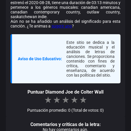
estrenó el 2020-08-28, tiene una duración de 03:13 minutos y
pertenece a los géneros musicales: canadian americana,
canadian contemporary country, outlaw country,
saskatchewan indie.
Aún no se ha añadido un análisis del significado para esta
canción. ¿Te animas a
sugerir uno
?
Este sitio se dedica a la
educación musical y el
análisis de letras de
canciones. Se proporciona
Aviso de Uso Educativo:
contenido con fines de
crítica, comentario y
enseñanza, de acuerdo
con las políticas del sitio.
Puntuar Diamond Joe de Colter Wall
★
★
★
★
★
Puntuación promedio: 0 (Total de votos: 0)
Comentarios y criticas de la letra:
No hay comentarios aún.