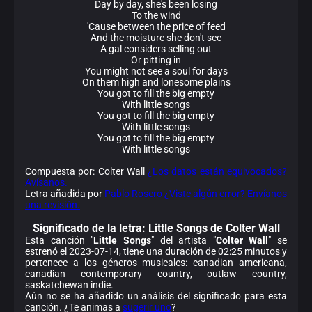
Day by day, she's been losing
To the wind
'Cause between the price of feed
And the moisture she don't see
A gal considers selling out
Or pitting in
You might not see a soul for days
On them high and lonesome plains
You got to fill the big empty
With little songs
You got to fill the big empty
With little songs
You got to fill the big empty
With little songs
Compuesta por: Colter Wall
¿Los datos están equivocados?
Avísanos.
Letra añadida por
Pablo Rosero
¿Viste algún error? Envíanos
una revisión.
Significado de la
letra: Little Songs de Colter Wall
Esta canción "
Little Songs
" del artista "
Colter Wall
" se
estrenó el 2023-07-14, tiene una duración de 02:25 minutos y
pertenece a los géneros musicales: canadian americana,
canadian contemporary country, outlaw country,
saskatchewan indie.
Aún no se ha añadido un análisis del significado para esta
canción. ¿Te animas a
sugerir uno
?