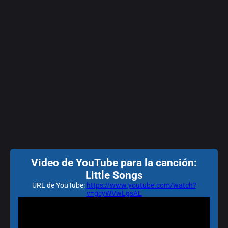
Video de YouTube para la canción:
Little Songs
URL de YouTube:
https://www.youtube.com/watch?
v=gcyWVwLgsAE