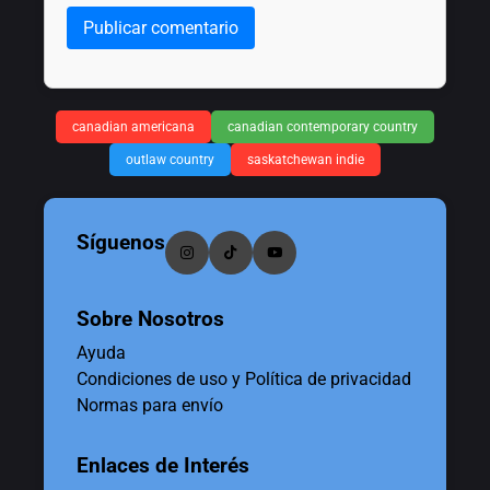
Publicar comentario
canadian americana
canadian contemporary country
outlaw country
saskatchewan indie
Síguenos
Sobre Nosotros
Ayuda
Condiciones de uso y Política de privacidad
Normas para envío
Enlaces de Interés