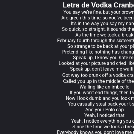
Letra de Vodka Cranb
You say we’re fine, but your brow
Are green this time, so you’ve been
It’s in the way you say my na
So quick, so straight, it sounds t
As the time we took a break
February fourth through the sixteen
So strange to be back at your p
Pretending like nothing has chang
Speak up, I know you hate m
Looked at your picture and cried lik
Speak up, don’t leave me wait
Got way too drunk oﬀ a vodka cra
Called you up in the middle of the
Wailing like an imbecile
If you won’t end things, then I w
Now I look dumb and you look 
You casually steal back your t-s
And your Polo cap
Yeah, I noticed that
Yeah, I notice everything you 
Since the time we took a bre
Everybody knows you don’t love me 