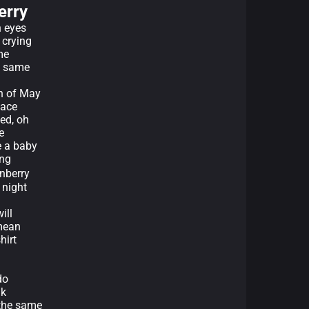
erry
n eyes
 crying
me
he same
th of May
lace
ed, oh
e
e a baby
ing
nberry
 night
ill
mean
hirt
do
ak
the same