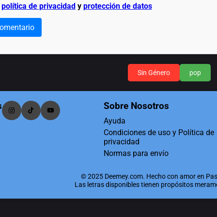
a
política de privacidad
y
protección de datos
comentario
Sin Género
pop
s
Sobre Nosotros
Ayuda
Condiciones de uso y Política de
privacidad
Normas para envío
© 2025 Deemey.com. Hecho con amor en Pas
Las letras disponibles tienen propósitos mera