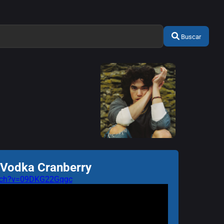
Buscar
 Vodka Cranberry
atch?v=09DKG22Gqgc