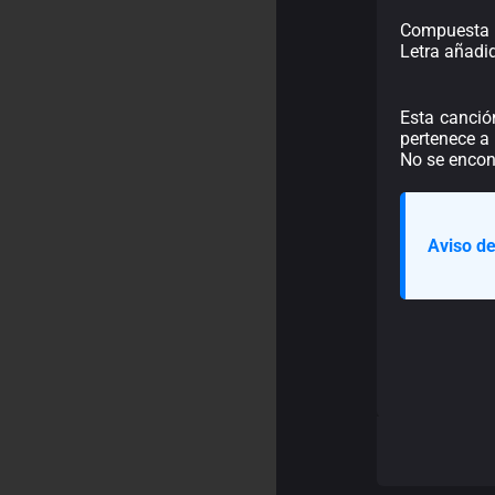
Compuesta 
Letra añadi
Esta canció
pertenece a 
No se encont
Aviso de