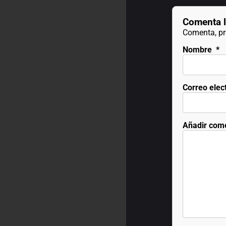
Comenta l
Comenta, pre
Nombre
*
Correo elec
Añadir com