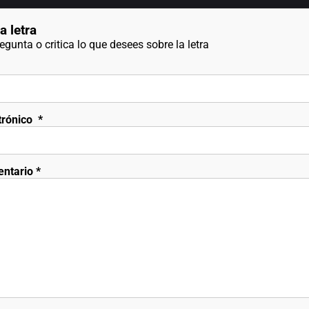
a letra
gunta o critica lo que desees sobre la letra
trónico
*
entario
*