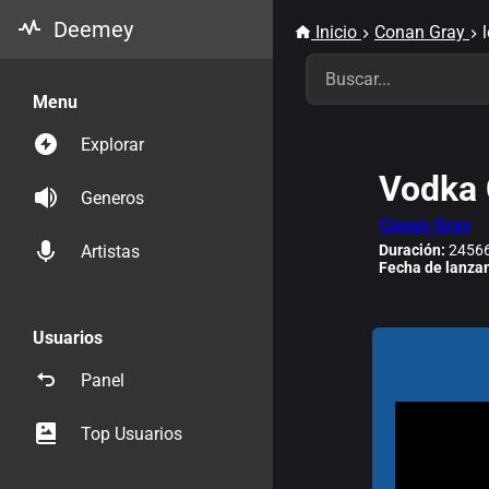
Deemey
Inicio
Conan Gray
Menu
Explorar
Vodka 
Generos
Conan Gray
Duración:
24566
Artistas
Fecha de lanza
Usuarios
Panel
Top Usuarios