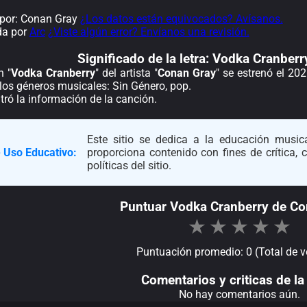
por: Conan Gray
¿Los datos están equivocados? Avísanos.
da por
Arc
¿Viste algún error? Envíanos una revisión.
Significado de la
letra: Vodka Cranber
n "
Vodka Cranberry
" del artista "
Conan Gray
" se estrenó el 20
los géneros musicales: Sin Género, pop.
ró la información de la canción.
Este sitio se dedica a la educación musica
 Uso Educativo:
proporciona contenido con fines de crítica,
políticas del sitio.
Puntuar Vodka Cranberry de Co
★
★
★
★
★
Puntuación promedio: 0 (Total de v
Comentarios y criticas de la 
No hay comentarios aún.