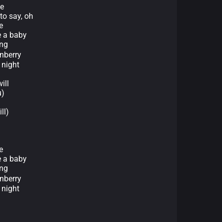
ce
to say, oh
e
e a baby
ing
nberry
 night
ill
u)
ll)
e
e a baby
ing
nberry
 night