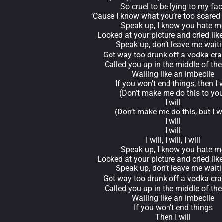
So cruel to be lying to my fa
‘Cause I know what you’re too scared 
Speak up, I know you hate m
Looked at your picture and cried lik
Speak up, don’t leave me wait
Got way too drunk oﬀ a vodka cra
Called you up in the middle of the
Wailing like an imbecile
If you won’t end things, then I w
(Don’t make me do this to yo
I will
(Don’t make me do this, but I wi
I will
I will
I will, I will, I will
Speak up, I know you hate m
Looked at your picture and cried lik
Speak up, don’t leave me wait
Got way too drunk oﬀ a vodka cra
Called you up in the middle of the
Wailing like an imbecile
If you won’t end things
Then I will