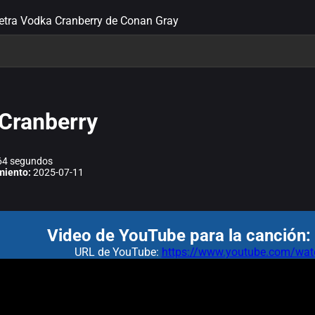
letra Vodka Cranberry de Conan Gray
Cranberry
4 segundos
miento:
2025-07-11
Video de YouTube para la canción:
URL de YouTube:
https://www.youtube.com/w