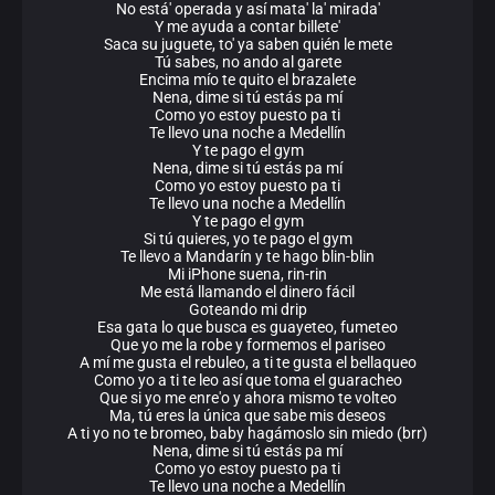
No está' operada y así mata' la' mirada'
Y me ayuda a contar billete'
Saca su juguete, to' ya saben quién le mete
Tú sabes, no ando al garete
Encima mío te quito el brazalete
Nena, dime si tú estás pa mí
Como yo estoy puesto pa ti
Te llevo una noche a Medellín
Y te pago el gym
Nena, dime si tú estás pa mí
Como yo estoy puesto pa ti
Te llevo una noche a Medellín
Y te pago el gym
Si tú quieres, yo te pago el gym
Te llevo a Mandarín y te hago blin-blin
Mi iPhone suena, rin-rin
Me está llamando el dinero fácil
Goteando mi drip
Esa gata lo que busca es guayeteo, fumeteo
Que yo me la robe y formemos el pariseo
A mí me gusta el rebuleo, a ti te gusta el bellaqueo
Como yo a ti te leo así que toma el guaracheo
Que si yo me enre'o y ahora mismo te volteo
Ma, tú eres la única que sabe mis deseos
A ti yo no te bromeo, baby hagámoslo sin miedo (brr)
Nena, dime si tú estás pa mí
Como yo estoy puesto pa ti
Te llevo una noche a Medellín