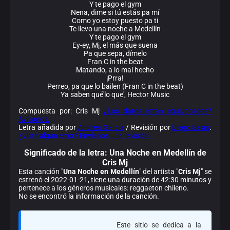
Y te pago el gym
Nena, dime si tú estás pa mí
Como yo estoy puesto pa ti
Te llevo una noche a Medellín
Y te pago el gym
Ey-ey, Mj, el más que suena
Pa que sepa, dímelo
Fran C in the beat
Matando, a lo mal hecho
¡Prra!
Perreo, pa que lo bailen (Fran C in the beat)
Ya saben qué'lo que', Hector Music
Compuesta por: Cris Mj
¿Los datos están equivocados?
Avísanos.
Letra añadida por
Andrea Garcia
/ Revisión por
Diego Salas
.
¿Viste algún error? Envíanos una revisión.
Significado de la
letra: Una Noche en Medellín de
Cris Mj
Esta canción "
Una Noche en Medellín
" del artista "
Cris Mj
" se
estrenó el 2022-01-21, tiene una duración de 42:30 minutos y
pertenece a los géneros musicales: reggaeton chileno.
No se encontró la información de la canción.
Este sitio se dedica a la