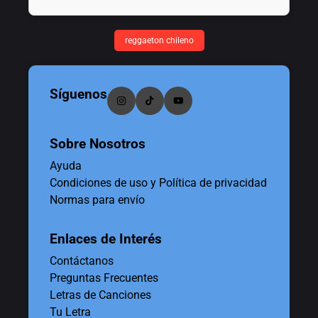
reggaeton chileno
Síguenos
Sobre Nosotros
Ayuda
Condiciones de uso y Política de privacidad
Normas para envío
Enlaces de Interés
Contáctanos
Preguntas Frecuentes
Letras de Canciones
Tu Letra