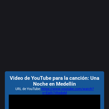
Video de YouTube para la canción: Una
Noche en Medellín
URL de YouTube:
https://www.youtube.com/watch?
v=EaIh7tRqdqM