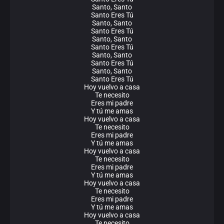
Santo, Santo
Santo Eres Tú
Santo, Santo
Santo Eres Tú
Santo, Santo
Santo Eres Tú
Santo, Santo
Santo Eres Tú
Santo, Santo
Santo Eres Tú
Hoy vuelvo a casa
Te necesito
Eres mi padre
Y tú me amas
Hoy vuelvo a casa
Te necesito
Eres mi padre
Y tú me amas
Hoy vuelvo a casa
Te necesito
Eres mi padre
Y tú me amas
Hoy vuelvo a casa
Te necesito
Eres mi padre
Y tú me amas
Hoy vuelvo a casa
Te necesito