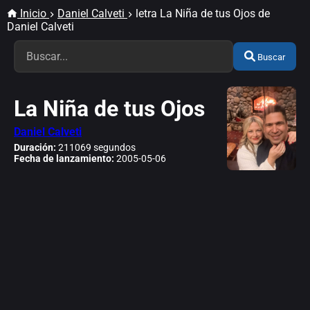
Inicio
Daniel Calveti
letra La Niña de tus Ojos de
Daniel Calveti
Buscar
La Niña de tus Ojos
Daniel Calveti
Duración:
211069 segundos
Fecha de lanzamiento:
2005-05-06