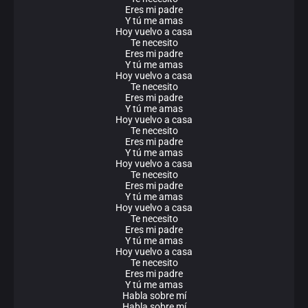
Eres mi padre
Y tú me amas
Hoy vuelvo a casa
Te necesito
Eres mi padre
Y tú me amas
Hoy vuelvo a casa
Te necesito
Eres mi padre
Y tú me amas
Hoy vuelvo a casa
Te necesito
Eres mi padre
Y tú me amas
Hoy vuelvo a casa
Te necesito
Eres mi padre
Y tú me amas
Hoy vuelvo a casa
Te necesito
Eres mi padre
Y tú me amas
Hoy vuelvo a casa
Te necesito
Eres mi padre
Y tú me amas
Habla sobre mí
Habla sobre mí