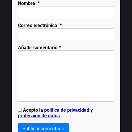
Nombre
*
Correo electrónico
*
Añadir comentario
*
Acepto la
política de privacidad
y
protección de datos
Publicar comentario