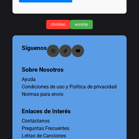
christian
worship
Síguenos
Sobre Nosotros
Ayuda
Condiciones de uso y Política de privacidad
Normas para envío
Enlaces de Interés
Contáctanos
Preguntas Frecuentes
Letras de Canciones