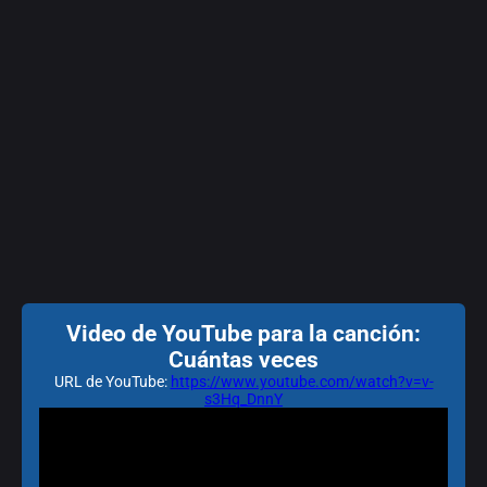
Video de YouTube para la canción:
Cuántas veces
URL de YouTube:
https://www.youtube.com/watch?v=v-
s3Hq_DnnY