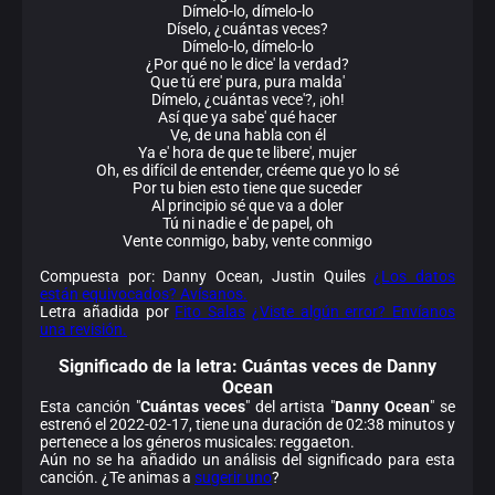
Dímelo-lo, dímelo-lo
Díselo, ¿cuántas veces?
Dímelo-lo, dímelo-lo
¿Por qué no le dice' la verdad?
Que tú ere' pura, pura malda'
Dímelo, ¿cuántas vece'?, ¡oh!
Así que ya sabe' qué hacer
Ve, de una habla con él
Ya e' hora de que te libere', mujer
Oh, es difícil de entender, créeme que yo lo sé
Por tu bien esto tiene que suceder
Al principio sé que va a doler
Tú ni nadie e' de papel, oh
Vente conmigo, baby, vente conmigo
Compuesta por: Danny Ocean, Justin Quiles
¿Los datos
están equivocados? Avísanos.
Letra añadida por
Fito Salas
¿Viste algún error? Envíanos
una revisión.
Significado de la
letra: Cuántas veces de Danny
Ocean
Esta canción "
Cuántas veces
" del artista "
Danny Ocean
" se
estrenó el 2022-02-17, tiene una duración de 02:38 minutos y
pertenece a los géneros musicales: reggaeton.
Aún no se ha añadido un análisis del significado para esta
canción. ¿Te animas a
sugerir uno
?