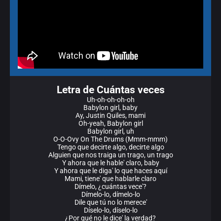
Letra de Cuántas veces
Uh-oh-oh-oh-oh
Babylon girl, baby
Ay, Justin Quiles, mami
Oh-yeah, Babylon girl
Babylon girl, uh
O-O-Ovy On The Drums (Mmm-mmm)
Tengo que decirte algo, decirte algo
Alguien que nos traiga un trago, un trago
Y ahora que le hable' claro, baby
Y ahora que le diga' lo que haces aquí
Mami, tiene' que hablarle claro
Dímelo, ¿cuántas vece'?
Dímelo-lo, dímelo-lo
Dile que tú no lo merece'
Díselo-lo, díselo-lo
¿Por qué no le dice' la verdad?