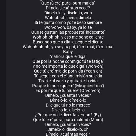
Que tú ere' pura, pura malda'
Dímelo, ¿cuántas vece'?
Dímelo-lo, y díselo-lo, woh
Woh-oh-oh, nena, dímelo
Si te gusta cómo yo te beso siempre
Woh-oh-oh, baby, ya lo sé
Que te gustan las propuesta' indecente'
Woh-oh-oh-oh, y eso me pone caliente
Buscando que a ella le pegue el diente
Woh-oh-oh-oh, yo soy tu pai, tú mi mai, tú mi mai
Baby
Y ahora que le diga'
Que por la noche conmigo tú te fatiga'
Y no me importa lo que diga' (Woh-oh)
Que tú ere' mía de por vida (Yeah-eh)
Tú seguir con él e' una misión suicida
Tirarte al vacío y quitarte la vida
Porque tú no lo quiere' (Me quiere' má')
Es por mí que tú muere' (Oh-oh-oh)
Dímelo, ¿cuántas veces?
Dímelo-lo, dímelo-lo
Dile que tú no lo merece'
Díselo-lo, díselo-lo
¿Por qué no le dices la verdad? (Ey)
Que tú ere' pura, pura maldad (Mmm)
Dímelo, ¿cuántas veces?
Dímelo-lo, díselo-lo, oh
Dímelo, ¿cuántas vece'?