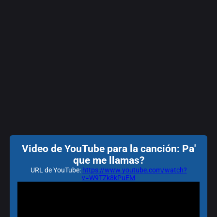
Video de YouTube para la canción: Pa'
que me llamas?
URL de YouTube:
https://www.youtube.com/watch?
v=W9TZk8kPuEM