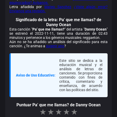
equivocados? Avísanos.
Letra añadida por
Mateo Sanchez
¿Viste algún error?
Envíanos una revisión.
Significado de la
letra: Pa' que me llamas? de
Danny Ocean
Esta canción "
Pa' que me llamas?
" del artista "
Danny Ocean
"
se estrenó el 2022-11-11, tiene una duración de 02:43
minutos y pertenece a los géneros musicales: reggaeton.
Aún no se ha añadido un análisis del significado para esta
canción. ¿Te animas a
sugerir uno
?
Este sitio se dedica a la
educación musical y el
análisis de letras de
canciones. Se proporciona
Aviso de Uso Educativo:
contenido con fines de
crítica, comentario y
enseñanza, de acuerdo
con las políticas del sitio.
Puntuar Pa' que me llamas? de Danny Ocean
★
★
★
★
★