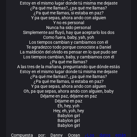
Estoy en el mismo lugar donde tú misma me dejaste
¿Pa qué me llamas?, ¿pa qué me llamas?
¿Pa qué me llamas, si estaba en paz?
Y pa que sepas, ahora ando con alguien
Y no es personal
Nunca ha sido personal
Simplemente así fluyó, hay que aceptarlo los dos
Como fuera, baby, yah, yoh
Los tiempos cambian y cambiamos con él
Te agradezco todo porque conociste a Daniel
La maldición del olvido es pensar en lo que pudo ser
Los tiempos cambian, baby, y cambiamos con él
¿Pa qué me llamas?
A las tres de la mañana, preguntando que dónde estás
Estoy en el mismo lugar donde tú misma me dejaste
¿Pa qué me llamas?, ¿pa qué me llamas?
¿Pa qué me llamas, si estaba en paz?
Y pa que sepas, ahora ando con alguien
Oh, pa que sepas, ahora ando con alguien, baby
Déjame en paz, déjame en paz
Déjame en paz
Eh, hey, yoh
Hey, eh, yoh, hey
Babylon girl
Babylon girl
Babylon girl
Compuesta por: Danny Ocean
¿Los datos están