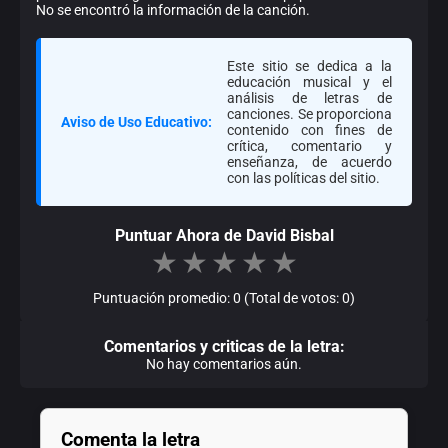
No se encontró la información de la canción.
Este sitio se dedica a la
educación musical y el
análisis de letras de
canciones. Se proporciona
Aviso de Uso Educativo:
contenido con fines de
crítica, comentario y
enseñanza, de acuerdo
con las políticas del sitio.
Puntuar Ahora de David Bisbal
★
★
★
★
★
Puntuación promedio: 0 (Total de votos: 0)
Comentarios y criticas de la letra:
No hay comentarios aún.
Comenta la letra