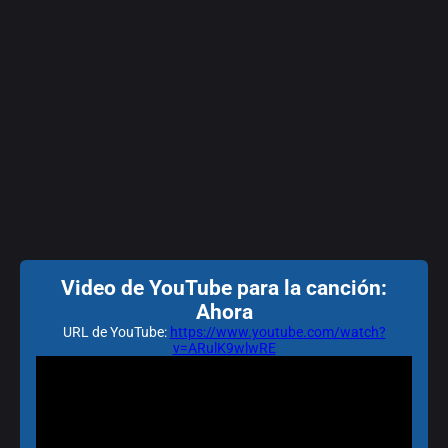
Video de YouTube para la canción:
Ahora
URL de YouTube:
https://www.youtube.com/watch?
v=ARulK9wlwRE