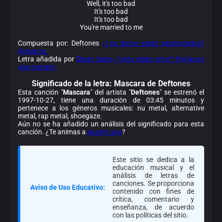
Well, it's too bad
It's too bad
It's too bad
You're married to me
Compuesta por: Deftones
¿Los datos están equivocados?
Avísanos.
Letra añadida por
Diego Salas
¿Viste algún error? Envíanos
una revisión.
Significado de la
letra: Mascara de Deftones
Esta canción "
Mascara
" del artista "
Deftones
" se estrenó el
1997-10-27, tiene una duración de 03:45 minutos y
pertenece a los géneros musicales: nu metal, alternative
metal, rap metal, shoegaze.
Aún no se ha añadido un análisis del significado para esta
canción. ¿Te animas a
sugerir uno
?
Este sitio se dedica a la
educación musical y el
análisis de letras de
canciones. Se proporciona
Aviso de Uso Educativo:
contenido con fines de
crítica, comentario y
enseñanza, de acuerdo
con las políticas del sitio.