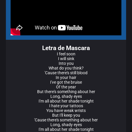
Letra de Mascara
I feel soon
I will sink
Into you
What do you think?
'Cause there's still blood
In your hair
I've got the bruise
Of the year
But there's something about her
Long, shady eyes
I'm all about her shade tonight
I hate your tattoos
You have weak wrists
But I'll keep you
'Cause there's something about her
Long, shady eyes
I'm all about her shade tonight