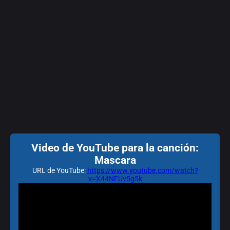
Video de YouTube para la canción:
Mascara
URL de YouTube:
https://www.youtube.com/watch?
v=X44NFUv5g5k