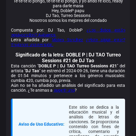
Te-te-te lo pongo, te-te-te lo pongo, y yo ando re loco, ready
para darle masa
Hey, DobleP papu
DJ Tao, Turreo Sessions
Nosotros somos los mejores del condado
Compuesta por: DJ Tao, DobleP
¿Los datos están
equivocados? Avísanos.
Letra añadida por
Mateo Sanchez
¿Viste algún error?
Envíanos una revisión.
Significado de la
letra: DOBLE P | DJ TAO Turreo
Sessions #21 de DJ Tao
Esta canción "
DOBLE P | DJ TAO Turreo Sessions #21
" del
artista "
DJ Tao
" se estrenó el 2024-09-26, tiene una duración
de 01:54 minutos y pertenece a los géneros musicales:
cumbia 420, cumbia pop, previa.
Aún no se ha añadido un análisis del significado para esta
canción. ¿Te animas a
sugerir uno
?
Este sitio se dedica a la
educación musical y el
análisis de letras de
canciones. Se proporciona
Aviso de Uso Educativo:
contenido con fines de
crítica, comentario y