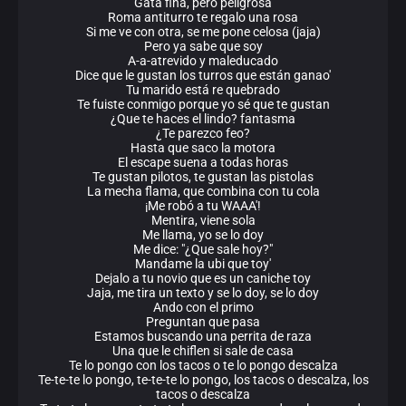
Gata fina, pero peligrosa
Roma antiturro te regalo una rosa
Si me ve con otra, se me pone celosa (jaja)
Pero ya sabe que soy
A-a-atrevido y maleducado
Dice que le gustan los turros que están ganao'
Tu marido está re quebrado
Te fuiste conmigo porque yo sé que te gustan
¿Que te haces el lindo? fantasma
¿Te parezco feo?
Hasta que saco la motora
El escape suena a todas horas
Te gustan pilotos, te gustan las pistolas
La mecha flama, que combina con tu cola
¡Me robó a tu WAAA'!
Mentira, viene sola
Me llama, yo se lo doy
Me dice: "¿Que sale hoy?"
Mandame la ubi que toy'
Dejalo a tu novio que es un caniche toy
Jaja, me tira un texto y se lo doy, se lo doy
Ando con el primo
Preguntan que pasa
Estamos buscando una perrita de raza
Una que le chiflen si sale de casa
Te lo pongo con los tacos o te lo pongo descalza
Te-te-te lo pongo, te-te-te lo pongo, los tacos o descalza, los
tacos o descalza