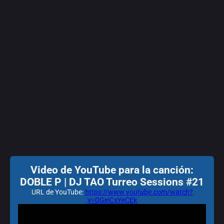
Video de YouTube para la canción:
DOBLE P | DJ TAO Turreo Sessions #21
URL de YouTube:
https://www.youtube.com/watch?
v=DGejCsYeCEk