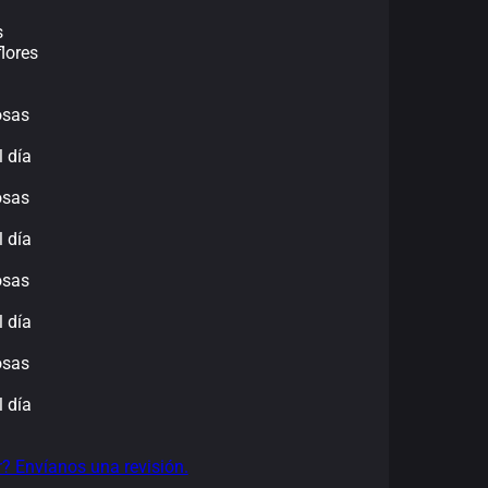
s
lores
osas
l día
osas
l día
osas
l día
osas
l día
r? Envíanos una revisión.