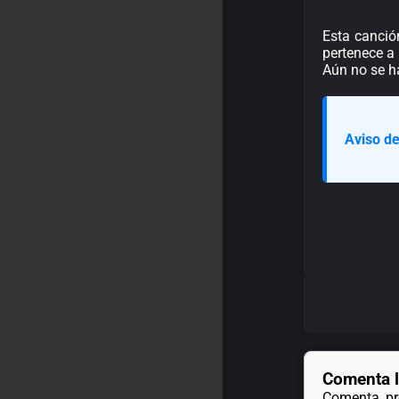
Esta canció
pertenece a 
Aún no se h
Aviso de
Comenta l
Comenta, pre