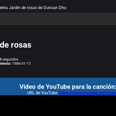
letra Jardín de rosas de Duncan Dhu
 de rosas
8 segundos
miento:
1986-01-17
Video de YouTube para la canción:
URL de YouTube:
https://www.youtube.com/w