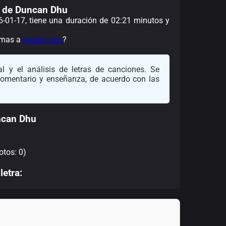
as de Duncan Dhu
86-01-17, tiene una duración de 02:21 minutos y
nimas a
sugerir uno
?
l y el análisis de letras de canciones. Se
 comentario y enseñanza, de acuerdo con las
ncan Dhu
otos: 0)
letra: