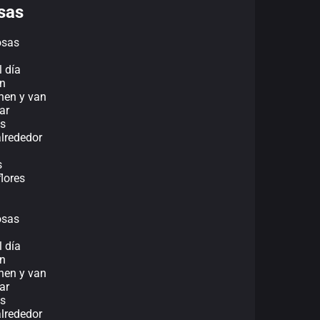
sas
osas
l día
n
nen y van
ar
ás
alrededor
s
lores
osas
l día
n
nen y van
ar
ás
alrededor