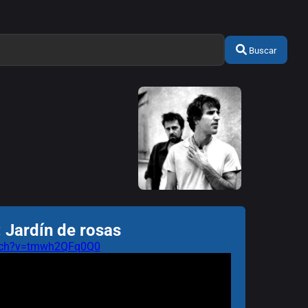
Buscar
 Jardín de rosas
atch?v=tmwh2QFq0Q0