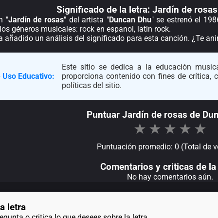
Significado de la
letra: Jardín de ros
n "
Jardín de rosas
" del artista "
Duncan Dhu
" se estrenó el 19
los géneros musicales: rock en espanol, latin rock.
a añadido un análisis del significado para esta canción. ¿Te a
Este sitio se dedica a la educación musica
 Uso Educativo:
proporciona contenido con fines de crítica,
políticas del sitio.
Puntuar Jardín de rosas de Du
★
★
★
★
★
Puntuación promedio: 0 (Total de v
Comentarios y criticas de la 
No hay comentarios aún.
a letra
gunta o critica lo que desees sobre la letra