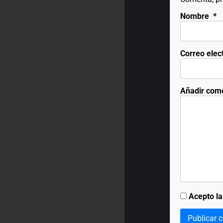
Nombre
*
Correo elec
Añadir com
Acepto l
Publicar 