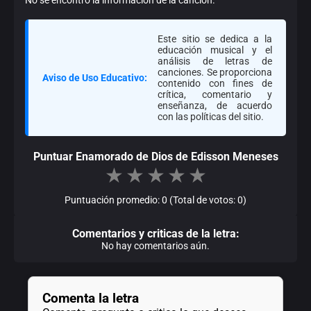
Este sitio se dedica a la
educación musical y el
análisis de letras de
canciones. Se proporciona
Aviso de Uso Educativo:
contenido con fines de
crítica, comentario y
enseñanza, de acuerdo
con las políticas del sitio.
Puntuar Enamorado de Dios de Edisson Meneses
★
★
★
★
★
Puntuación promedio: 0 (Total de votos: 0)
Comentarios y criticas de la letra:
No hay comentarios aún.
Comenta la letra