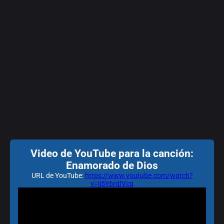
Video de YouTube para la canción:
Enamorado de Dios
URL de YouTube:
https://www.youtube.com/watch?
v=jj5Y6rdIVcg