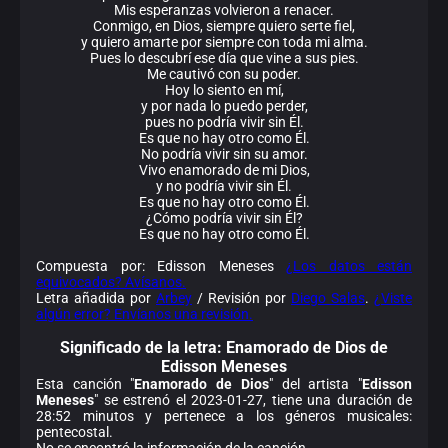
Mis esperanzas volvieron a renacer.
Conmigo, en Dios, siempre quiero serte fiel,
y quiero amarte por siempre con toda mi alma.
Pues lo descubrí ese día que vine a sus pies.
Me cautivó con su poder.
Hoy lo siento en mí,
y por nada lo puedo perder,
pues no podría vivir sin Él.
Es que no hay otro como Él.
No podría vivir sin su amor.
Vivo enamorado de mi Dios,
y no podría vivir sin Él.
Es que no hay otro como Él.
¿Cómo podría vivir sin Él?
Es que no hay otro como Él.
Compuesta por: Edisson Meneses
¿Los datos están
equivocados? Avísanos.
Letra añadida por
Arbey
/ Revisión por
Diego Salas
.
¿Viste
algún error? Envíanos una revisión.
Significado de la
letra: Enamorado de Dios de
Edisson Meneses
Esta canción "
Enamorado de Dios
" del artista "
Edisson
Meneses
" se estrenó el 2023-01-27, tiene una duración de
28:52 minutos y pertenece a los géneros musicales:
pentecostal.
No se encontró la información de la canción.